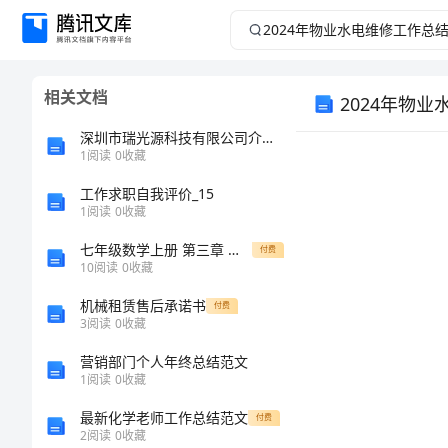
2024
年
相关文档
2024年物
物
深圳市瑞光源科技有限公司介绍企业发展分析报告
业
1
阅读
0
收藏
水
工作求职自我评价_15
1
阅读
0
收藏
电
七年级数学上册 第三章 整式的加减 3.3 整式 单项式教案 （新版）华东师大版
付费
10
阅读
0
收藏
维
机械租赁售后承诺书
付费
3
阅读
0
收藏
修
营销部门个人年终总结范文
工
1
阅读
0
收藏
述和
最新化学老师工作总结范文
付费
作
2
阅读
0
收藏