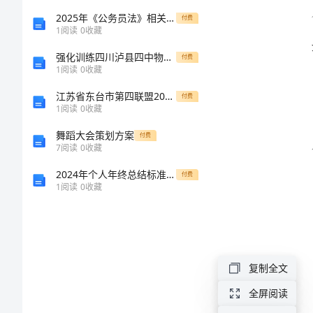
总
2025年《公务员法》相关法律法规知识考试题库附参考答案（巩固）
付费
1
阅读
0
收藏
结
强化训练四川泸县四中物理北师大版八年级（下册）常见的光学仪器综合测评试卷（含答案详解版）
付费
1
阅读
0
收藏
2024
江苏省东台市第四联盟2025年八年级数学第一学期期中质量跟踪监视试题含解析
付费
年
1
阅读
0
收藏
物
舞蹈大会策划方案
付费
7
阅读
0
收藏
业
2024年个人年终总结标准范文
水
付费
1
阅读
0
收藏
电
维
修
复制全文
工
解决。
全屏阅读
作