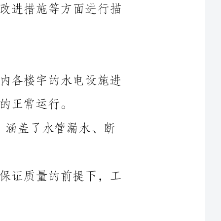
1.物业水电维修工作内容包括对小区内各楼宇的水电设施进
工单5000余张，涵盖了水管漏水、断
3.工作量相比上一年有所增加，但在保证质量的前提下，工
1.在____年的物业水电维修工作中，维修人员全面落实了安
全第一、服务至上的原则，准确识别维修问题，并迅速采取措施
2.通过合理组织工作，维修人员能够快速响应业主的需求，