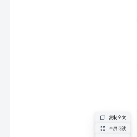
示
教
育
片
心
得
体
会
《警
示
深感
教
复制全文
育
全屏阅读
片》