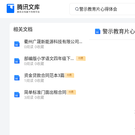
警
示
相关文档
警示教育片心
教
衢州广晟新能源科技有限公司介绍企业发展分析报告
育
0
阅读
0
收藏
部编版小学语文四年级下册期末现代文阅读常考题检测卷-（含答案）
片
付费
0
阅读
0
收藏
心
资金贷款合同范本3篇
付费
1
阅读
0
收藏
得
简单标准门面出租合同
付费
3
阅读
0
收藏
体
会
得体会。
警