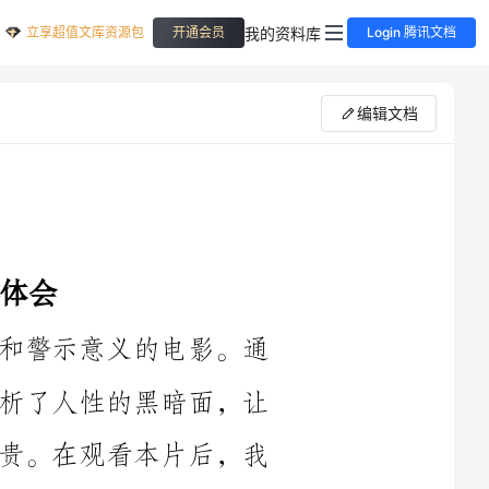
立享超值文库资源包
我的资料库
开通会员
Login 腾讯文档
编辑文档
《警示教育片》是一部具有深刻寓意和警示意义的电影。通
过讲述一个人性堕落的故事，影片深入剖析了人性的黑暗面，让
人们深刻认识到了罪恶的可怕和生命的宝贵。在观看本片后，我
深感震撼和反思，下面我将结合电影的剧情和情节，分享我的心