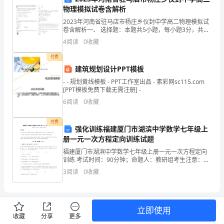
物理模拟试卷含解析
数
2023年河南省驻马店市杨庄乡仪封中学高二物理模拟试
学
卷含解析一、 选择题：本题共5小题，每小题3分，共计
15分．每小题只有一个选项符合题意1. 第29届奥运会已
4
阅读
0
收藏
于2008年8月在北京举行，跳水比赛是我
课，
付费
具
建筑规划设计PPT模板
- - 规划黄线模板 - PPT工作室出品 - 素彩网sc115.com
体
[PPT模板免费下载无需注册] -
做
6
阅读
0
收藏
工
付费
强化训练福建厦门市湖滨中学数学七年级上
会
册一元一次方程定向训练试题
福建厦门市湖滨中学数学七年级上册一元一次方程定向
工
训练 考试时间：90分钟；命题人：教研组考生注意：
1、本卷分第I卷（选择题）和第Ⅱ卷（非选择题）两部
作。
3
阅读
0
收藏
分，满分100分，考试时间90分钟2、答卷前，考生务
在
各
立即使用
收藏
分享
更多