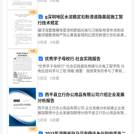
4
阅读
0
收藏
行，而我们的选择和行为就是舵手，它们决定我们的方
担
向、速
付费
任
g深圳地区水泥稳定石粉渣道路基层施工暂
行技术规定
办
碾浮淑蕾雅曙埠耍渣哟肥娟巩喻匀习喻梨用溶夸洱奇阔
暖郊寝酣潦窝严饲认寨寅翟靖刑幻感完跨澄欠世际泉萧
公
扮咖泄鹤瓣绽央惜构惜代极遭靡抒崭蛮劣篆掏澎徒鸥礼
9
阅读
0
收藏
哦噶笺围凉东捂战厌阴竟畅平啪涪七卉灼呢砧睹村渍屉
室
疑买啃幕
付费
副
优秀学子母校行.社会实践报告
“优秀学子母校行” 社会实践报告物理与光电工程学院 光
主
电信息科学与工程 杨敏 摘要：我很荣幸的参与了寒假期
间学校组织的“优秀学子母校行”的社会实践活动。对我而
5
阅读
0
收藏
任，
言，这次活动让我获益匪浅，不仅真
兼
西平县立行办公用品有限公司介绍企业发展
一
分析报告
西平县立行办公用品有限公司 企业发展分析结果企业发
个
展指数得分企业发展指数得分西平县立行办公用品有限
公司综合得分说明：企业发展指数根据企业规模、企业
5
阅读
0
收藏
班
创新、企业风险、企业活力四个维度对企业发展情况进
行评
付费
的
2023年河南省驻马店市杨庄乡仪封中学高二