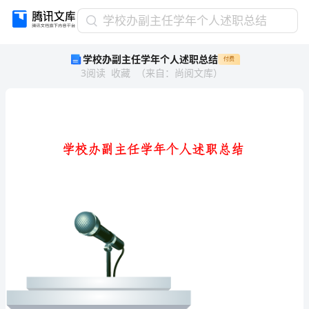
学
学校办副主任学年个人述职总结
校
学校办副主任学年个人述职总结
付费
办
3
阅读
收藏
（
来自
：
尚阅文库
）
副
主
任
学
年
个
人