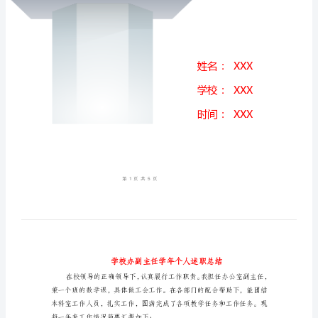
述
职
总
结
学
校
办
副
主
任
学