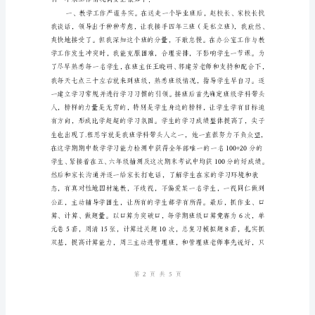
年
个
人
述
职
总
结
在
校
领
导
的
第页共页
15
正