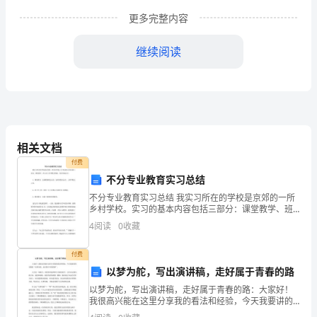
确
更多完整内容
领
继续阅读
导
下，
认
真
相关文档
履
付费
不分专业教育实习总结
行
不分专业教育实习总结 我实习所在的学校是京郊的一所
工
乡村学校。实习的基本内容包括三部分：课堂教学、班
主任工作和教育调查。基本情况如下： 1、课堂教学：完
4
阅读
0
收藏
作
成教案数为五份，试讲次数为五次，上课节数为
将一年来工作情况简要汇报如下：
职
付费
以梦为舵，写出演讲稿，走好属于青春的路
责。
以梦为舵，写出演讲稿，走好属于青春的路：大家好！
我很高兴能在这里分享我的看法和经验，今天我要讲的
我
话题是“以梦为舵，走好属于青春的路”。人生是一场航