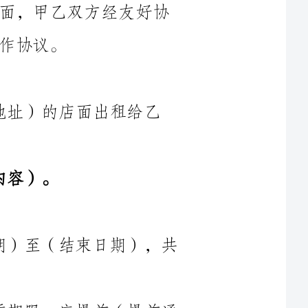
的位于（店面地址）的店面出租给乙
2.1本次合作的租赁期限为（开始日期）至（结束日期），共
2.2若乙方在租赁到期日前须延长租赁期限，应提前（提前通
知天数）提出书面通知，并在双方协商一致的情况下延长租期。