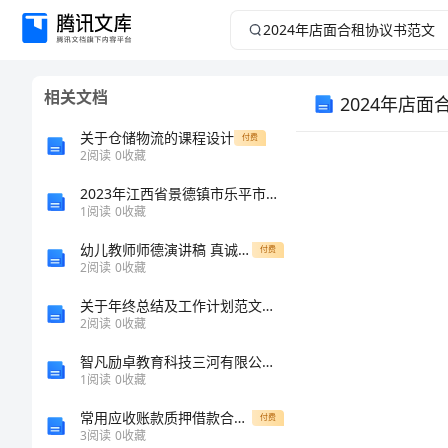
2024
年
相关文档
2024年店
店
关于仓储物流的课程设计
付费
面
2
阅读
0
收藏
合
2023年江西省景德镇市乐平市劳务员基础知识及完整答案【易错题】
1
阅读
0
收藏
租
幼儿教师师德演讲稿 真诚关爱每一位幼儿
付费
协
2
阅读
0
收藏
协
关于年终总结及工作计划范文汇编
2
阅读
0
收藏
议
智凡励卓教育科技三河有限公司介绍企业发展分析报告
书
1
阅读
0
收藏
常用应收账款质押借款合同范本
付费
范
3
阅读
0
收藏