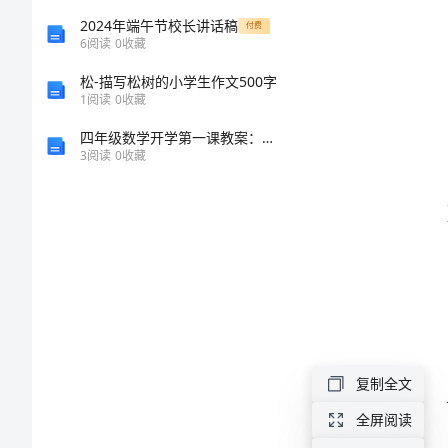
文
2024年端午节校长讲话稿
付费
6
阅读
0
收藏
2024
松-描写松树的小学生作文500字
年
1
阅读
0
收藏
店
四年级数学开学第一课教案：时钟与日历的应用
3
阅读
0
收藏
面
合
租
协
议
书
范
复制全文
文
全屏阅读