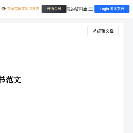
立享超值文库资源包
我的资料库
开通会员
Login 腾讯文档
编辑文档
鉴于甲方拥有位于（店面地址）的店面，甲乙双方经友好协