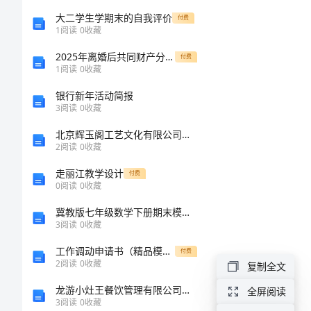
口
大二学生学期末的自我评价
付费
1
阅读
0
收藏
号
2025年离婚后共同财产分割保障合同范本
付费
1
阅读
0
收藏
保
银行新年活动简报
护
3
阅读
0
收藏
环
北京辉玉阁工艺文化有限公司介绍企业发展分析报告
2
阅读
0
收藏
境
走丽江教学设计
付费
的
0
阅读
0
收藏
世
冀教版七年级数学下册期末模拟考试加答案
3
阅读
0
收藏
界
地
工作调动申请书（精品模板）
付费
2
阅读
0
收藏
复制全文
球
龙游小灶王餐饮管理有限公司介绍企业发展分析报告
全屏阅读
日
3
阅读
0
收藏