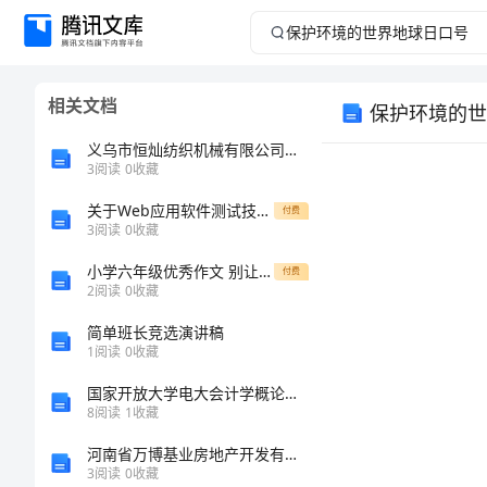
保
护
相关文档
保护环境的世
环
义乌市恒灿纺织机械有限公司介绍企业发展分析报告
境
3
阅读
0
收藏
关于Web应用软件测试技术的探讨
的
付费
3
阅读
0
收藏
世
小学六年级优秀作文 别让爱走远
付费
2
阅读
0
收藏
界
简单班长竞选演讲稿
1
阅读
0
收藏
地
国家开放大学电大会计学概论医学生物化学网络课形考网考作业合集答案
球
8
阅读
1
收藏
河南省万博基业房地产开发有限公司介绍企业发展分析报告
日
3
阅读
0
收藏