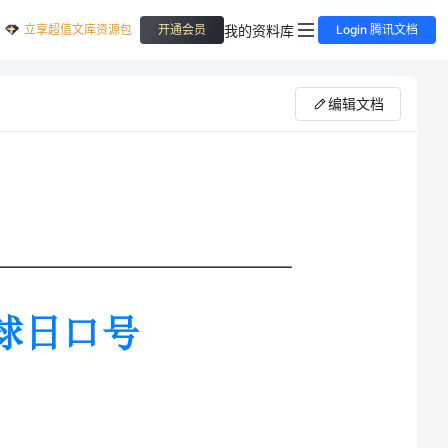
立享超值文库资源包
我的资料库
开通会员
Login 腾讯文档
编辑文档