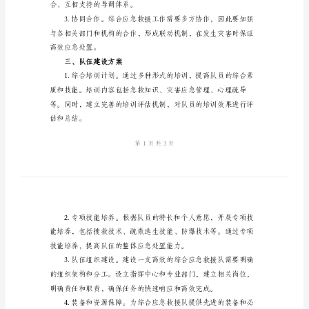
设
方
案
2024
二、基本建设理念
年
综
合
理健康和职业发展。
应
急
救
援
合、互相支持的导调体系。
队