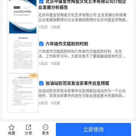
源的保障。
发
北京中盛金世陶瓷文化艺术有限公司介绍企
业发展分析报告
展
北京中盛金世陶瓷文化艺术有限公司 企业发展分析结果
企业发展指数得分企业发展指数得分北京中盛金世陶瓷
和
文化艺术有限公司综合得分说明：企业发展指数根据企
1
阅读
0
收藏
业规模、企业创新、企业风险、企业活力四个维度对企
进
业发
步，
六年级作文尴尬的时刻
六年级作文尴尬的时刻六年级作文尴尬的时刻 在生
灾
活、工作和学习中，大家总免不了要接触或使用作文
吧，作文是由文字组成，经过人的思想考虑，通过语言
1
阅读
0
收藏
害
组织来表达一个主题意义的文体。相信写作文是一个让
队伍的正常运转和培
许多人都
性
付费
加油站防范突发治安事件应急预案
事
加油站防范突发治安事件应急预案加油站作为一个公共
急救援工作提供法律保障和支持。
场所，突发治安事件的发生可能会造成重大伤害和损
件
失。为了保障加油站的安全和员工的安全，制定一套完
3
阅读
0
收藏
善的突发治安事件应急预案是非常必要的。以下是一份
和
针对加油站
突
发
立即使用
处置的效能。
收藏
分享
更多