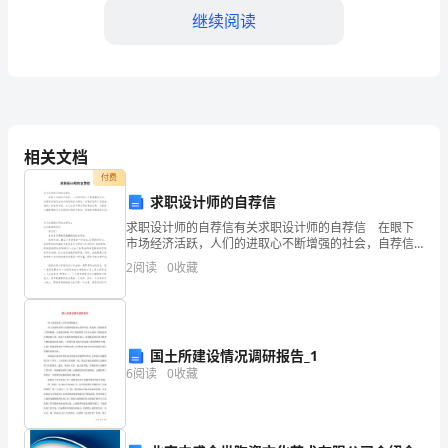
建
继续阅读
设
的
背
景
相关文档
和
付费
求职设计师的自荐信
意
求职设计师的自荐信有关求职设计师的自荐信 在眼下
义
市场经济活跃，人们的进取心不断增强的社会，自荐信
在我们生活中的使用并不鲜见，自荐信是用于自我推销
2
阅读
0
收藏
随
的一种专用书信。为了让您不再为写自荐信头疼，下面
是小
着
社
国土所建设情况调研报告_1
6
阅读
0
收藏
会
的