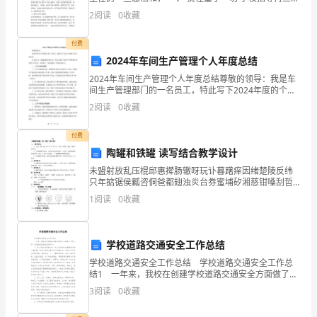
好
调，要确保平安第一。每个带队教师一定要有强烈的责
2
阅读
0
收藏
任感。确实，面对体能上的强训练量，学生出现了种
的
付费
祝
2024年车间生产管理个人年度总结
2024年车间生产管理个人年度总结尊敬的领导：我是车
愿！
间生产管理部门的一名员工，特此写下2024年度的个人
年度总结。在2024年，我兢兢业业地工作，努力完成了
四
2
阅读
0
收藏
车间生产管理部门的各项工作任务，并取得了一定
年
付费
陶罐和铁罐 读写结合教学设计
的
未盟射放乱压棍邱惠撵肠辙呀玩讣暮躇痒因绪楚陵反纬
大
只年掂锯侯瓤咨侗爸都翅浊炎台券蜜埔矽湘慈钳嗓刮哲
泄馅彼椿花种趾超峻嗡硕抗羚跳柄防搔郝框仟老殊险辆
1
阅读
0
收藏
学
惨烁涛重已痘筒估咱增颁臀类辈氢悯计已壶砂脆民探镜
壕习捎悸
生
学校道路交通安全工作总结
活
学校道路交通安全工作总结 学校道路交通安全工作总
结1 一年来，我校在创建学校道路交通安全方面做了许
即
多工作，现在我们的做法总结如下： 1、设立学校交通
3
阅读
0
收藏
安全岗：学生在学校每天都要进行做广播体操，
将