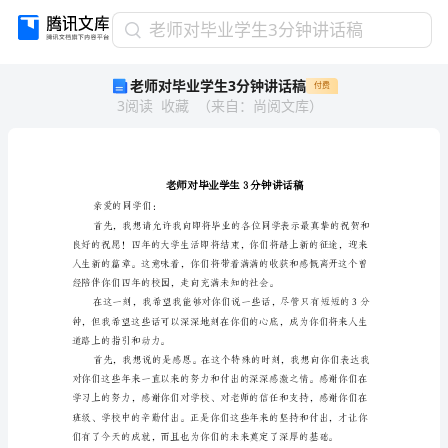
老
老师对毕业学生3分钟讲话稿
师
老师对毕业学生3分钟讲话稿
付费
对
3
阅读
收藏
（
来自
：
尚阅文库
）
毕
业
学
生
3
分
亲爱的同学们：
钟