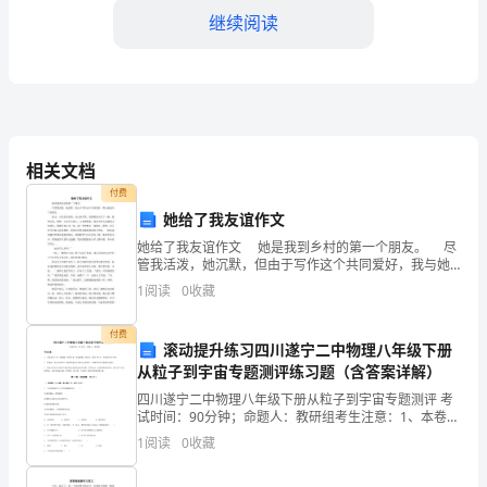
我
继续阅读
想
请
允
体验到人生的真正意义。
许
相关文档
我
付费
她给了我友谊作文
向
她给了我友谊作文 她是我到乡村的第一个朋友。 尽
即
管我活泼，她沉默，但由于写作这个共同爱好，我与她
成为了好朋友 那天，天空是灰色的，风儿怒号着，仿
1
阅读
0
收藏
将
佛要把人吃了一般，我哭泣着，单独一人走在小路
毕
付费
滚动提升练习四川遂宁二中物理八年级下册
从粒子到宇宙专题测评练习题（含答案详解）
业
四川遂宁二中物理八年级下册从粒子到宇宙专题测评 考
的
试时间：90分钟；命题人：教研组考生注意：1、本卷分
第I卷（选择题）和第Ⅱ卷（非选择题）两部分，满分100
1
阅读
0
收藏
各
分，考试时间90分钟2、答卷前，考生务必用0