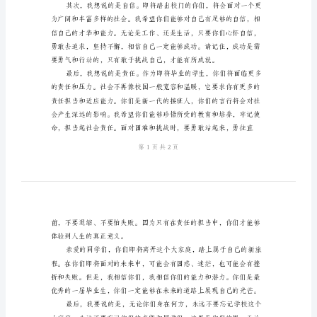
讲
话
稿
老
师
道路上的指引和动力。
对
毕
业
学
生
3
分