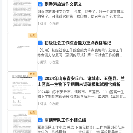
位
到香港旅游作文范文
同
到香港旅游作文范文 今年，我去了，好一个如雷贯耳
的名字。可我对它的第一眼印象，便只有两个字:奢靡。
车水马龙的街道，川流不息的人群，灯火阑珊的高大
学
1
阅读
0
收藏
意！
建筑，每一个细节都表现着它的繁华与喧闹。纵观全
表
谢谢大家！
付费
示
初级社会工作综合能力重点表格笔记
【实用】初级社会工作综合能力重点表格笔记社会工作
最
综合能力总复习【案例的形式】第一章社会工作的目
标、对象及领域1、社会工作的含义：一•助人自助、职
0
阅读
0
收藏
真
业受薪助人者。2、不同类型的社会工作：专业的、行政
的、
挚
付费
2024年山东省安丘市、诸城市、五莲县、兰
的
山区高一生物下学期期末调研模拟试题含解析
2024年山东省安丘市、诸城市、五莲县、兰山区高一生
祝
物下学期期末调研模拟试题含解析一、单选题（本题共
10小题，每题3分，共30分）1、水是生命之源，生命离
1
阅读
0
收藏
贺
不开水。水在生物体中的主要作用是①参与某些化学
付费
和
军训带队工作小结总结
良
军训带队工作小结 总结 下面我就谈几点作为军训带队班
主任的一些感悟和， 一、 责任重于一切 学校指导再三强