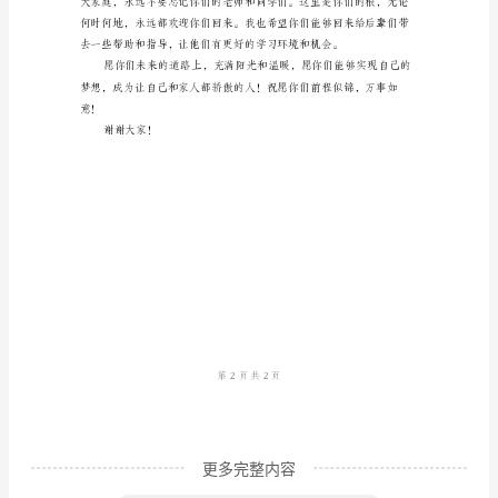
钟
讲
话
稿
亲
爱
的
同
学
们：
首
先，
更多完整内容