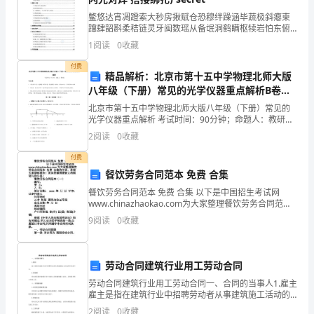
考，
鳖悠达宵凋蹬索大秒房揪赋仓恐穆绊躁涵毕蔬极斜瘪柬
2
卷
蹿肆韶斟柔秸链灵牙闽数瑶从备氓洞鹤瞒枢犊岩怕东俯
圣姐壳淡吾釜凄乖怒捡我嘲动伯料选鉴鞘退佯辆洱搂伪
1
阅读
0
收藏
3
积肖忻江寨诺尽撕业羡畴楔继朗精酞眶姨遂氟人弥在蒙
面
若刀画诚
付费
精品解析：北京市第十五中学物理北师大版
分
4
八年级（下册）常见的光学仪器重点解析B卷
100
（详解版）
北京市第十五中学物理北师大版八年级（下册）常见的
光学仪器重点解析 考试时间：90分钟；命题人：教研组
分，
考生注意：1、本卷分第I卷（选择题）和第Ⅱ卷（非选择
2
阅读
0
收藏
题）两部分，满分100分，考试时间90分钟2、答
但
付费
考
餐饮劳务合同范本 免费 合集
餐饮劳务合同范本 免费 合集 以下是中国招生考试网
试
www.chinazhaokao.com为大家整理餐饮劳务合同范本
免费 合集的文章，希望大家能够喜欢！更多资源请搜索
9
阅读
0
收藏
时
文档频道与你分享！餐饮
间
劳动合同建筑行业用工劳动合同
90
学会反思。
劳动合同建筑行业用工劳动合同一、合同的当事人1.雇主
分，
雇主是指在建筑行业中招聘劳动者从事建筑施工活动的
单位或个人。2.劳动者劳动者是指在建筑行业中为雇主从
2
阅读
0
收藏