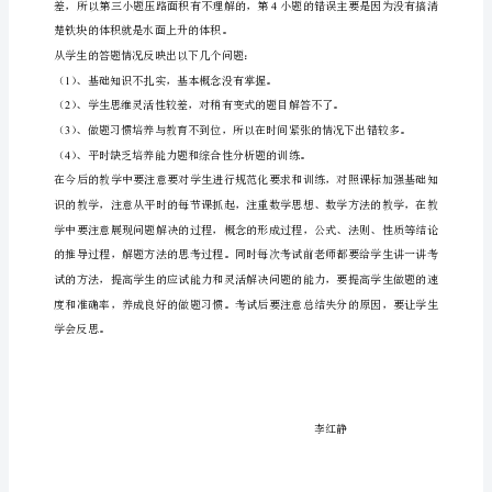
数
()
二选择题
学
期
5135
末
卷
（三）计算题
面
分
90%
析
及
算技能。
反
（四）操作与分析题
思
本