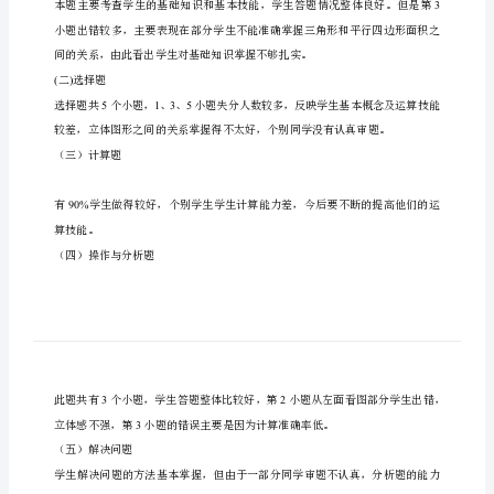
面
分
析
70
最低分。
及
反
思
体问题分析如下：
小
学
()
一填空题
六
年
级