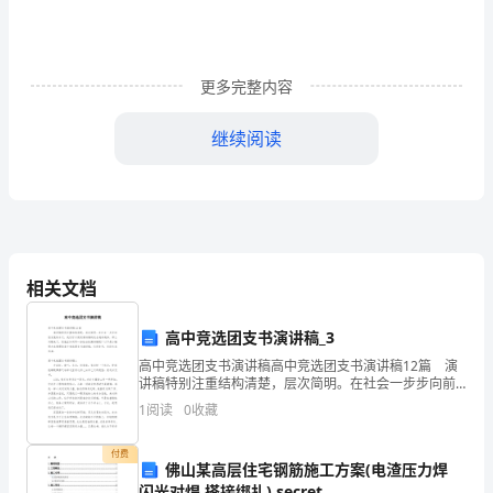
次
六
年
更多完整内容
级
继续阅读
期
末
3
考
（五）解决问题
试，
相关文档
全
高中竞选团支书演讲稿_3
县
高中竞选团支书演讲稿高中竞选团支书演讲稿12篇 演
集
讲稿特别注重结构清楚，层次简明。在社会一步步向前
楚铁块的体积就是水面上升的体积。
发展的今天，我们可以使用演讲稿的机会越来越多，那
1
阅读
0
收藏
么问题来了，到底应如何写一份恰当的演讲稿呢？以下
中
从学生的答题情况反映出以下几个问题：
是
付费
统
佛山某高层住宅钢筋施工方案(电渣压力焊
1
（）、
闪光对焊 搭接绑扎) secret