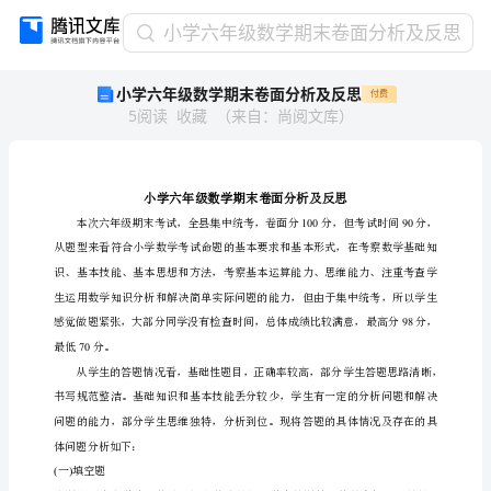
小
小学六年级数学期末卷面分析及反思
学
小学六年级数学期末卷面分析及反思
付费
六
5
阅读
收藏
（
来自
：
尚阅文库
）
年
级
数
学
期
末
卷