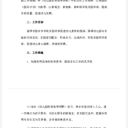
幼儿园家长会工作计划1
幼
一、指导思想：
儿
园
家
长
会
工
作
量的重要资源。
计
划
幼
儿