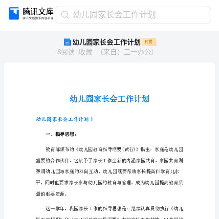
幼
幼儿园家长会工作计划
儿
幼儿园家长会工作计划
付费
园
8
阅读
收藏
（
来自
：
三一办公
）
家
长
会
工
作
计
划