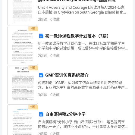
导
Unit 4 Adversity and Courage Ⅰ.阅读理解A(2024·石家
庄市质检)In Grytviken on South Georgia Island in the
纲
South A
2
阅读
0
收藏
要
付费
(试
初一教师课程教学计划范本（3篇）
初一教师课程教学计划范本一、总体目标本学期是学生
行)》
小学和中学的过渡阶段，所以做好中小学的衔接做好学
生的工作尤为重要。我们将以学校教学计划为指引，以
指
2
阅读
0
收藏
《初中生物课和标准》为宗旨，以激发学生的学习兴趣
期家访。
和创新意
出：
付费
GMP实训仿真系统简介
家
药物制剂（GMP）实训教学仿真系统简介用先进的理
庭
念、专业的水平打造的高职教学资源基于现代药品生产
技术和规范的数字化教学平台一、药物制剂（GMP）实
3
阅读
0
收藏
是
训教学仿真系统一一系统架构总览为了更好地适应高职
高
幼
付费
入，更有价值。
自由演讲稿2分钟小学
儿
自由演讲稿2分钟小学 自由演讲稿2分钟1 这已是周末
的最后一天了，我作业还没写完，平时事情太多总是这
园
儿补习，那儿补习，作业总没时间做。 我有一个坏毛
2
阅读
0
收藏