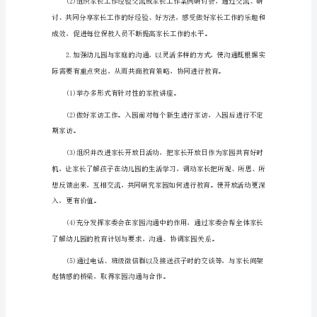
园
家教质量，促进幼儿发展。
家
长
二、工作目标
会
工
作
计
育，促进幼儿身心健康、和谐的发展。
划
三、工作措施
1
一、
指
导
思