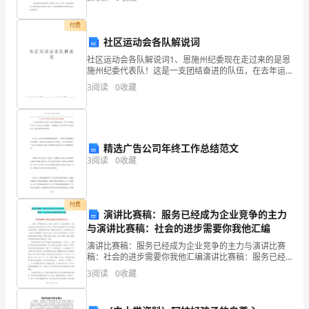
病就是事情多了，或作业写久了，总会发出一种烦躁的
重
付费
要
社区运动会各队解说词
的
社区运动会各队解说词1、恩施州纪委现在走过来的是恩
施州纪委代表队！这是一支团结奋进的队伍，在去年运
合
动会上他们以昂扬的精神面貌赢得了“优秀组织奖”，今年
起情感的桥梁，取得家园沟通与合作。
3
阅读
0
收藏
他们将会继续本着“友谊第一、比赛第二”的宗旨，发扬
作
伙
精选广告公司年终工作总结范文
伴。
3
阅读
0
收藏
它
赋
付费
演讲比赛稿：服务已经成为企业竞争的主力
予
与演讲比赛稿：社会的进步需要你我他汇编
演讲比赛稿：服务已经成为企业竞争的主力与演讲比赛
了
稿：社会的进步需要你我他汇编演讲比赛稿：服务已经
成为企业竞争的主力__服务，某种程度上说，其真义，就
3
阅读
0
收藏
家
在于：无论生张熟李、无论电余电缺，都见灿烂笑颜。
近年
长