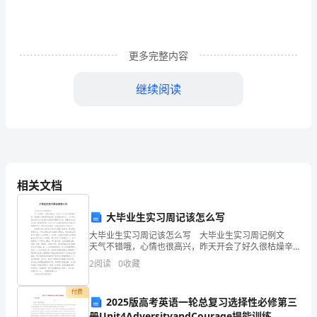
想：
教
育
更多完整内容
部
继续阅读
颁
布
的
《幼
相关文档
儿
大毕业生实习周记该怎么写
园
大毕业生实习周记该怎么写 大毕业生实习周记例文
天气不错哦，心情也很高兴，昨天开会了好久很枯燥辛
教
苦，虽然精心准备领导的检查，但问题还是不少。今天
2
阅读
0
收藏
师父就让我们对于我们部门出现的问题就行讨论，商量
育
该
付费
指
2025版高考英语一轮总复习选择性必修第三
册Unit4AdversityandCourage提能训练