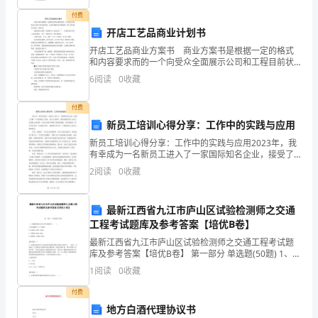
空区漏风
数：
付费
理解：制作脚本的意义；
开店工艺品商业计划书
80
原理。
开店工艺品商业方案书 商业方案书是根据一定的格式
和内容要求而的一个向受众全面展示公司和工程目前状
其
况、未来开展潜力的书面材料。的工艺品商业方案书，
握
摄
掌
:建筑动画制作过程中所有工具的快捷操作方法;不同
6
阅读
0
收藏
供参考！ 我创办的工程是“朱砂泥手工艺品加工厂”。主
中
画制作方法；灯光特效制作方法；插件的使用方法；后期
付费
实
新员工培训心得分享：工作中的实践与应用
练
握
摄
布
熟
掌
：
影机从特定的观察点表现场景；灯光及环境的运动和
验
新员工培训心得分享：工作中的实践与应用2023年，我
有幸成为一名新员工进入了一家国际知名企业，接受了
（实
为期一个月的新员工培训。在这个过程中，我深深感受
2
阅读
0
收藏
到了企业文化的核心价值观，并且在实践中掌握了重要
的技
训）
摄
摄
提
摄
重点：
相机动画；
影机设置场景与帧，
供可控制的观察点；环境
最新江西省九江市庐山区试验检测师之交通
学
工程考试题库及参考答案【培优B卷】
渲染方法。
时
最新江西省九江市庐山区试验检测师之交通工程考试题
库及参考答案【培优B卷】 第一部分 单选题(50题) 1、公
数：
路隧道按长度分类正确的是（ ）。A.特长隧道:大于
1
阅读
0
收藏
5000mB.长隧道:5000-
0
付费
地方白酒代理协议书
学