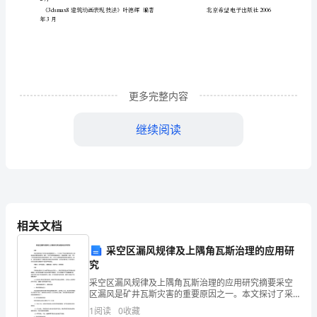
画五个功能模块的理论与实践，结
文
合
术表现形式综
名
称：
自
化
创造属于
己的数字
Virtual
更多完整内容
通过本课程的学习与结
实际的训
，学生可以获
Reality
握
够掌
继续阅读
Technique
课
程
二'课程内容的基
要
编
相关文档
号：
了解：动画的发展历程，动画在环艺和建筑领域的意义；建筑动画
采空区漏风规律及上隅角瓦斯治理的应用研
X3120411
究
摄
制、
采空区漏风规律及上隅角瓦斯治理的应用研究摘要采空
学
区漏风是矿井瓦斯灾害的重要原因之一。本文探讨了采
空区漏风规律及上隅角瓦斯治理的应用研究。首先，介
时
1
阅读
0
收藏
绍了采空区漏风的定义、成因和危害。其次，分析了采