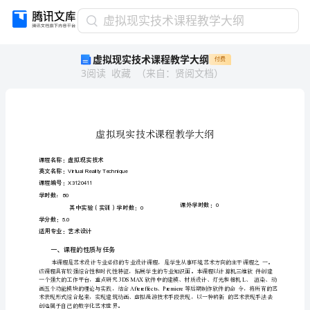
虚
虚拟现实技术课程教学大纲
拟
虚拟现实技术课程教学大纲
付费
现
3
阅读
收藏
（
来自
：
贤阅文档
）
实
技
术
课
程
教
学