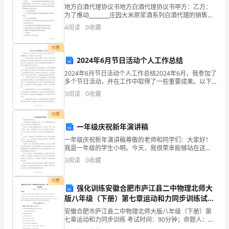
地方白酒代理协议书地方白酒代理协议书甲方：乙方：
分
为了推动________庄园大米原浆酒系列白酒代理的销售，
并建立良好规范的市场秩序，甲乙双方本着平等、自
4
阅读
0
收藏
数：
愿、诚实、信任、互利互惠的原则，经友好协
5.0
付费
序号
2024年6月节日活动个人工作总结
适
2024年6月节日活动个人工作总结2024年6月，我参加了
多个节日活动，并在工作中取得了一些重要成果。以下
用
是我个人的工作总结：1. 参加端午节活动：在端午节期
3
阅读
0
收藏
间，我参加了公司组织的传统龙舟比赛。通过与
专
付费
业：
一年级庆祝新年演讲稿
艺
一年级庆祝新年演讲稿尊敬的老师和同学们：大家好！
我是一年级的学生小明。今天，我很荣幸能够站在这
术
里，向大家致以新年的祝福和问候。新年是一个美好而
3
阅读
0
收藏
充满期待的时刻。在过去的一年中，我们一起学习、玩
耍，在老师
设
付费
强化训练安徽合肥市庐江县二中物理北师大
虚
版八年级（下册）第七章运动和力同步训练试卷
拟
（详解版）
安徽合肥市庐江县二中物理北师大版八年级（下册）第
现
七章运动和力同步训练 考试时间：90分钟；命题人：教
研组考生注意：1、本卷分第I卷（选择题）和第Ⅱ卷（非