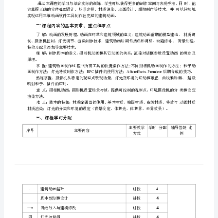
大
纲
虚
拟
现
实
技
术
课
英文名称：
程
教
课程编号：
X3120411
学