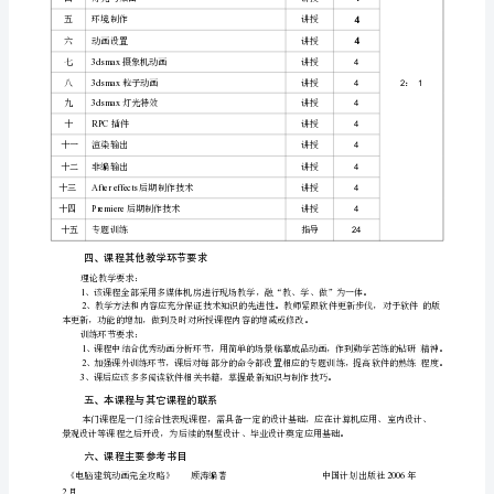
大
学时数
：
80
纲
课
程
学分数：
5.0
名
适用专业：艺术设计
称：
虚
拟
现
实
本课程是艺术设计专业必修的专业设计课程，是学生从事环境艺术方
技
较
合
该课程具有
强综
术
英