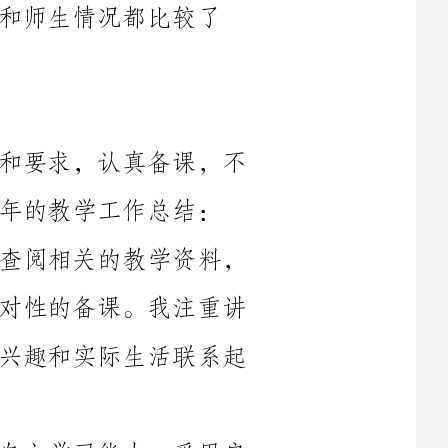
本学年，我按照学校的年度教学计划和要求，认真备课，不
总结：
1.课前准备充分。我认真研读教材，查阅相关的教学资料，
并根据学生的实际情况和教学目标进行针对性的备课。我注重讲
课内容的选择，力求把课堂内容与学生的兴趣和实际生活联系起
2.注重教学方法。我注重培养学生的自主学习能力，采用启
发式教学方法，通过提问、讨论和小组合作等方式，激发学生的
思维，培养学生的分析和解决问题的能力。同时，我还结合多媒
3.兼顾知识掌握和能力培养。我不仅注重传授学生知识，还