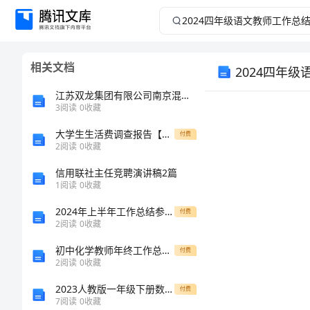
2024
四
相关文档
2024四年
年
江苏双龙集团有限公司南京混凝土分公司介绍企业发展分析报告
级
3
阅读
0
收藏
语
大学生生活费调查报告【精品多篇】
付费
2
阅读
0
收藏
文
信用联社主任竞聘演讲稿2篇
1
阅读
0
收藏
教
2024年上半年工作总结参考范文（6篇）
付费
2
阅读
0
收藏
师
初中化学教师年终工作总结优秀范文2
付费
工
2
阅读
0
收藏
解。
2023人教版一年级下册数学期中测试卷及答案【各地真题】
付费
作
7
阅读
0
收藏