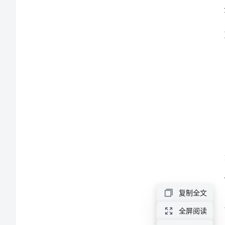
总
结
2024
四
年
级
语
文
教
师
复制全文
工
全屏阅读
作