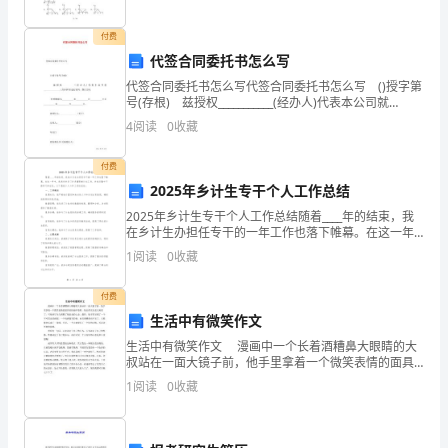
五
预计平均心率
一．
付费
代签合同委托书怎么写
课
代签合同委托书怎么写代签合同委托书怎么写 ()授字第
号(存根) 兹授权___________(经办人)代表本公司就
八、教学过程：
的
________________(具体事项)进行谈判，签订合同。
4
阅读
0
收藏
构
课题1．健美操的根本步伐
付费
思:
2025年乡计生专干个人工作总结
本
2025年乡计生专干个人工作总结随着____年的结束，我
在乡计生办担任专干的一年工作也落下帷幕。在这一年
中，我有幸参与了许多重要的计生工作，并在实践中不
课
1
阅读
0
收藏
断学习和成长。以下是我个人今年工作的总结：一、工
以
付费
学
生活中有微笑作文
生活中有微笑作文 漫画中一个长着酒糟鼻大眼睛的大
生
叔站在一面大镜子前，他手里拿着一个微笑表情的面具
轻快地哼着歌，他长得实在是太难看了，可他却尽全力
1
阅读
0
收藏
开
调整了他沮丧的心态。最终，镜子里呈现了一个不可思
议的
展