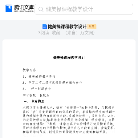
健
健美操课程教学设计
美
健美操课程教学设计
付费
操
3
阅读
收藏
（
来自
：
万文网
）
课
程
教
学
设
计
教学内容：
健