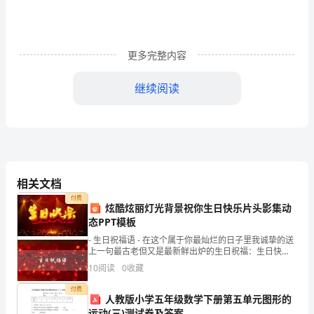
二
级
更多完整内容
有
继续阅读
氧
四、教学目的:
舞
教学目的
蹈
1.
规
相关文档
定
付费
2.
炫酷炫丽灯光背景祝你生日快乐片头影集动
组
运用有氧舞蹈进展健身.
态PPT模板
合
- 生日祝福语 - 在这个属于你最灿烂的日子里我诚挚的送
3.
上一句最古老但又是最新鲜出炉的生日祝福：生日快
乐！终身美丽！ - 添加人物相片
动
10
阅读
0
收藏
作
付费
4.
人教版小学五年级数学下册第五单元图形的
运动(三)测试卷及答案