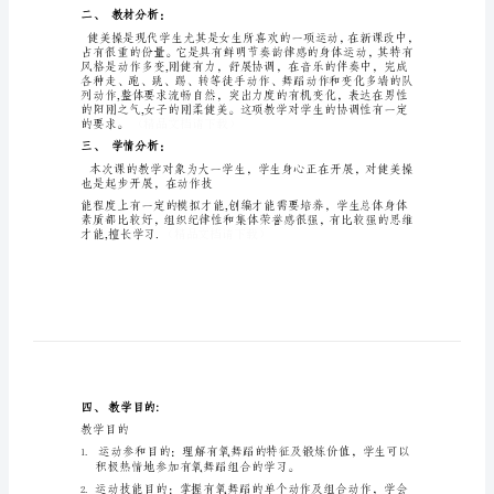
1．健美操的根本步伐
美
操
3。学生创编动作
课
学习程度：程度五
程
教
一．课的构思:
学
设
计
教
学
品文档请下载）
内
二、教材分析：
容：
1．