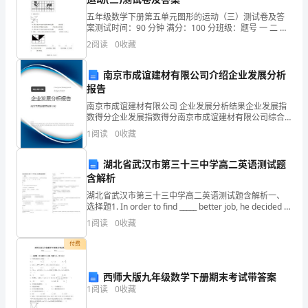
3。
五年级数学下册第五单元图形的运动（三）测试卷及答
5.
学
案测试时间：90 分钟 满分：100 分班级：题号 一 二 三
姓名：四 五 六 总分得分一、填空题。 （每空 1 分，共
2
阅读
0
收藏
生
33 分）1．钟面上分针从 5
重点：动作和音乐的协调配合。
创
南京市成谊建材有限公司介绍企业发展分析
报告
编
南京市成谊建材有限公司 企业发展分析结果企业发展指
六、教学方法:
数得分企业发展指数得分南京市成谊建材有限公司综合
动
得分说明：企业发展指数根据企业规模、企业创新、企
1
阅读
0
收藏
业风险、企业活力四个维度对企业发展情况进行评价。
作
该企
重复递进、层层深化、
湖北省武汉市第三十三中学高二英语测试题
学
含解析
习
湖北省武汉市第三十三中学高二英语测试题含解析一、
选择题1. In order to find _____ better job, he decided to
请下载）
程
study _____ second f
1
阅读
0
收藏
度：
付费
松和乐趣。
程
西师大版九年级数学下册期末考试带答案
七、预计教学效果：
度
1
阅读
0
收藏
可以有效的激发学生学习情绪