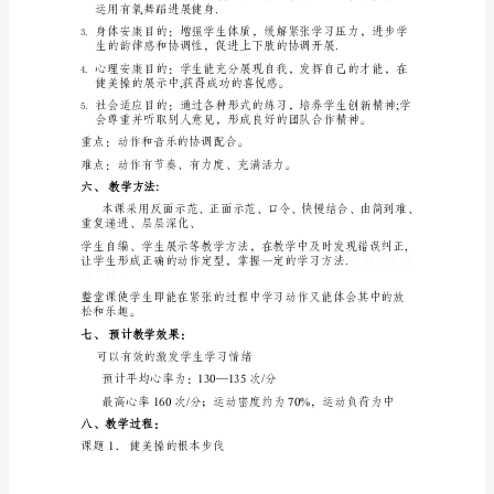
健
美
操
的
的要求。
（精品文档请下载）
根
三、学情分析：
本
也是起步开展，在动作技
步
伐
2．
才能,擅长学习.
（精品文档请下载
学
习
二
节