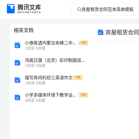
房
屋
相关文档
房屋租赁合同
租
小卷练透内蒙古赤峰二中数学人教版七年级下册不等式与不等式组同步测评试题（含答案解析版）
付费
赁
2
阅读
0
收藏
鸿嵩日晟（北京）彩印制版技术有限公司介绍企业发展分析报告
合
1
阅读
0
收藏
同
描写房间的初三英语作文
付费
2
阅读
0
收藏
范
小学多媒体环境下教学设计研究工作发言稿
付费
4
阅读
0
收藏
本
姓名：
简
单
地址：