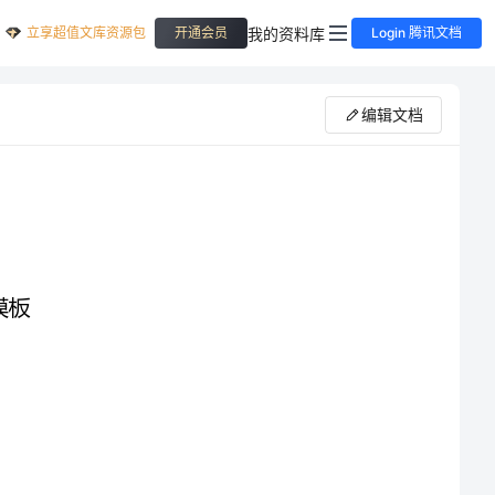
立享超值文库资源包
我的资料库
开通会员
Login 腾讯文档
编辑文档