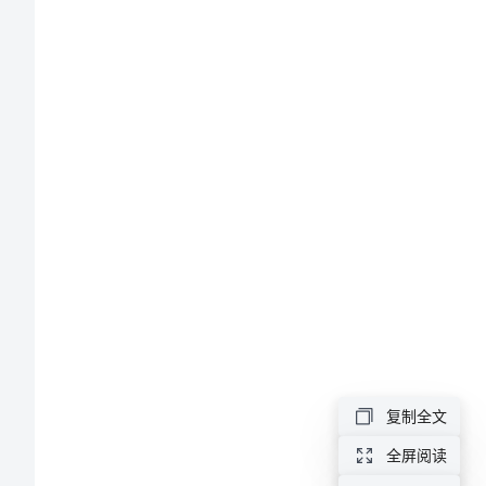
模
姓名：
板
房
地址：
屋
租
赁
合
同
范
本
复制全文
简
全屏阅读
单