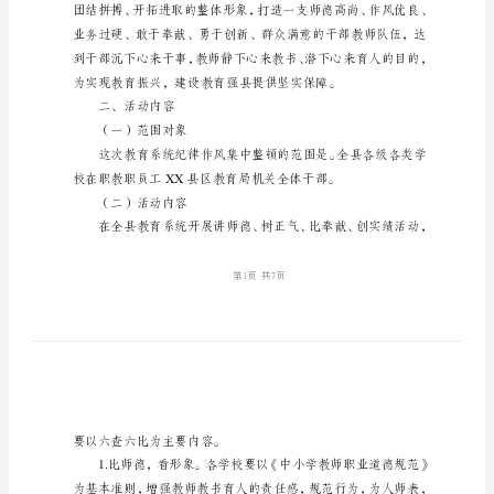
顿
实
施
施方案。
方
一、指导思想
案
县
教
育
局
纪
律