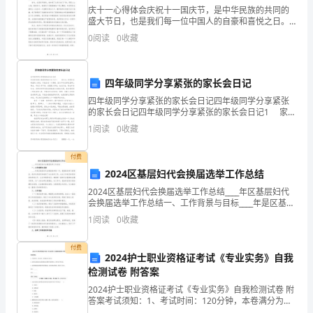
庆十一心得体会庆祝十一国庆节，是中华民族的共同的
践
盛大节日，也是我们每一位中国人的自豪和喜悦之日。
今年，我有幸在这特殊的日子里参与了一系列的庆祝活
0
阅读
0
收藏
活
动，深深地感受到了国庆节的庄严和欢乐。在庆祝活动
中，我深
动，
四年级同学分享紧张的家长会日记
进
四年级同学分享紧张的家长会日记四年级同学分享紧张
的家长会日记四年级同学分享紧张的家长会日记1 家长
一
会，对那些成绩差的人来说，可能会是一片黑暗，因为
1
阅读
0
收藏
平时在学校里那么调皮，考试又考不好，没胆跟父母说
步
付费
加
2024区基层妇代会换届选举工作总结
强
2024区基层妇代会换届选举工作总结____年区基层妇代
会换届选举工作总结一、工作背景与目标____年是区基层
干
妇代会换届选举的一年，根据组织部门的要求，我所负
1
阅读
0
收藏
责组织和推进了本次选举工作。本次工作的目标
部
付费
2024护士职业资格证考试《专业实务》自我
教
检测试卷 附答案
师
2024护士职业资格证考试《专业实务》自我检测试卷 附
答案考试须知：1、考试时间：120分钟，本卷满分为
380分。 2、请首先按要求在试卷的指定位置填写您的姓