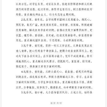
作
风
整
二、活动内容
顿
（一）范围对象
实
施
方
案
（二）活动内容
为
切
实
搞
好