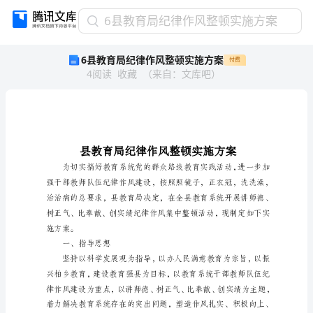
6
6县教育局纪律作风整顿实施方案
县
6县教育局纪律作风整顿实施方案
付费
教
4
阅读
收藏
（
来自
：
文库吧
）
育
局
纪
律
作
风
整