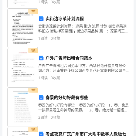
队
2
阅读
0
收藏
名、准考证号等信息。 3、请仔细阅读各种题
伍
付费
卖街边凉菜计划流程
纪
卖街边凉菜计划流程 ：凉菜 街边 流程 计划 街卖凉菜调
律
料配方 街边拌凉菜图片 街边凉菜品种 篇一：凉菜间工作
流程 凉菜间工作流程 凉菜间工作流程 （一） 餐前准备
1
阅读
0
收藏
A）上午9
作
付费
风
户外广告牌出租合同范本
建
户外广告牌出租合同范本甲方：西华县花开富贵有限公
司乙方：河南睿达传媒公司西华县花开富贵有限公司与
设，
河南睿达传媒公司就使用甲方广告牌位一事，达成如下
1
阅读
0
收藏
协议。一、广告发布内容：小天鹅冰箱、洗衣机。二、
按
广告发布
付费
照
春景的好句好段有哪些
春景的好句好段有哪些 春景的好句好段 1、春，也是
照
一拱彰显着生命神奇的画廊。 2、春，绝对是一幅饱蘸
着生命繁华的画卷。 3、春，绝对是一桢浸染着生命之
镜
2
阅读
0
收藏
色的画布。 4、春雨绵绵，像花针，如细
子，
付费
考点攻克广东广州市广大附中数学人教版七