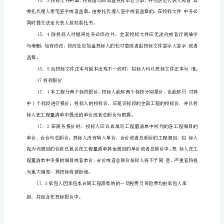
范
文
林
绿
化
工
程
招
标
文
件
招
标