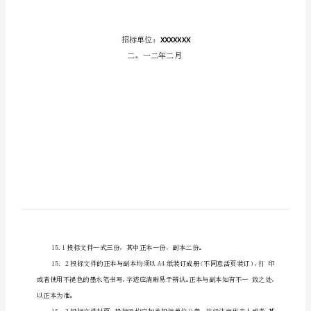
范
文
园
林
绿
化
工
程
招
标
文
件