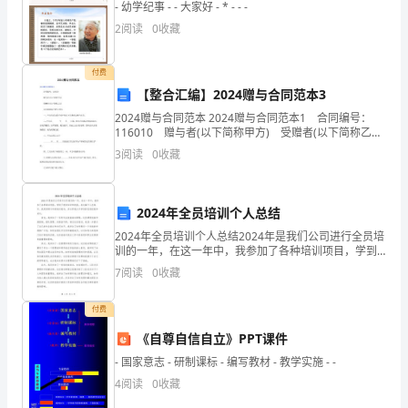
- 幼学纪事 - - 大家好 - * - - -
15.1
件
投标文
件
2
阅读
0
收藏
一
件
须
页
投标文
的正本与副本均
以纸装订成册（不同意活
付费
式
【整合汇编】2024赠与合同范本3
色
迹应
辨
有
或者使用不褪
的墨水笔书写，字
清晰易于
认。正本与副本如
2024赠与合同范本 2024赠与合同范本1 合同编号：
三
116010 赠与者(以下简称甲方) 受赠者(以下简称乙
方) 双方缔结如下赠与合同： 一、甲方将后记的不动
份，
以正本为准。
3
阅读
0
收藏
产依以下各条约定赠与对方。
其
15.3
件
面
应
表
投标文
封
、投标函均
加盖投标单位公章，并经法定代
2024年全员培训个人总结
中
2024年全员培训个人总结2024年是我们公司进行全员培
委托代理人亲笔签字或者盖章。由委托代理人签字或者盖章的，
投标文
正
训的一年，在这一年中，我参加了各种培训项目，学到
了很多知识和技能。在这篇个人总结中，我将回顾今年
7
阅读
0
收藏
本
的培训经历，并分享我从中学到的宝贵经验和成长。首
提交
表
同时
法定代
人授权委托书。
一
付费
《自尊自信自立》PPT课件
15.4
除投标人对错误处务必
改外，
套投标文
份，
- 国家意志 - 研制课标 - 编写教材 - 教学实施 - -
副
4
阅读
0
收藏
有修
修
应
件
与增删，如
改，
改处
加盖投标人的校对章或者由投标文