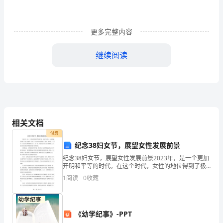
单
位：
更多完整内容
XXXXXXX
继续阅读
二。
一
二
年
相关文档
二
付费
纪念38妇女节，展望女性发展前景
月
纪念38妇女节，展望女性发展前景2023年，是一个更加
开明和平等的时代。在这个时代，女性的地位得到了极
15.1
大的提升，成为了社会中不可或缺的一部分。每年的3月
1
阅读
0
收藏
8日，人们会庆祝国际妇女节。这一天，不仅仅是对妇
投
标
《幼学纪事》-PPT
文