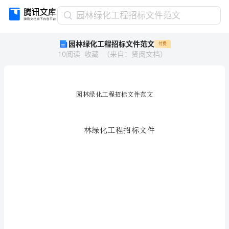
园
园林绿化工程招标文件范文
林
园林绿化工程招标文件范文
付费
绿
10
阅读
收藏
（
来自
：
贤阅文档
）
化
工
程
招
标
文
件