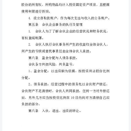
合
伙
软饮销售）。
协
议
月日止，共年。
合
伙
人：
姓
名：
姓
例。
名：
姓
名：