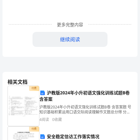
身
份
更多完整内容
证
号
继续阅读
码：
身
份
证
相关文档
付费
烧
沪教版2024年小升初语文强化训练试题B卷
含答案
烤
店
沪教版2024年小升初语文强化训练试题B卷 含答案题 号
知识基础积累运用口语交际阅读理解作文题总分得 分考
合
使用年限进行折旧。
试须知：
4
阅读
0
收藏
伙
协
付费
安全稳定信访工作落实情况
议