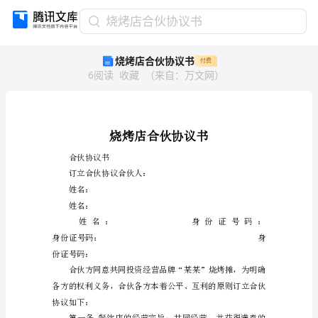
烧
烧烤店合伙协议书
烤
烧烤店合伙协议书
付费
店
6
阅读
收藏
（
来自
：
万文网
）
合
伙
协
议
书
烧
合伙协议书
烤