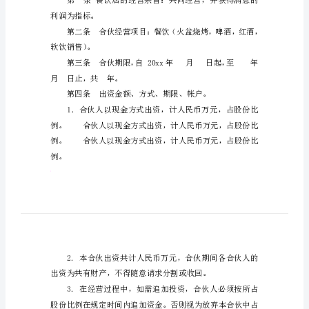
订立合伙协议合伙人：
店
合
姓名：
伙
姓名：
协
议
书
份证号码：
合
伙
协
议
协议如下：
书
订
利润为指标。
立