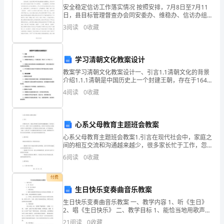
书
安全稳定信访工作落实情况 按照安排，7月8日至7月11
日，县目标管理督查办会同安委办、维稳办、信访办组
合
成三个检查组，采取"一听、二查、三看"（听汇报、查资
3
阅读
0
收藏
伙
料、看现场）的方式，对各乡镇XX县区级相
协
有权查阅帐薄。
议
学习清朝文化教案设计
书
教案学习清朝文化教案设计一、引言1.1清朝文化的背景
订
介绍1.1.1清朝是中国历史上一个封建王朝，存在于1644
年至1912年。1.1.2清朝文化是中国传统文化的重要组成
立
4
阅读
0
收藏
部分，具有丰富的历史内涵和独特
合
伙
心系父母教育主题班会教案
协
心系父母教育主题班会教案1.引言在现代社会中，家庭之
议
间的相互交流和沟通越来越少，很多家长忙于工作，忽
合
视了与孩子之间的情感交流，很多孩子也因为自己的独
6
阅读
0
收藏
立性和个人隐私等原因，而不愿意和父母进行沟通。对
伙
分配。
于班
人：
付费
姓
生日快乐变奏曲音乐教案
名：
生日快乐变奏曲音乐教案 一、教学内容 1、听《生日》
2、唱《生日快乐》 二、教学目标 1、能恰当地用歌声和
姓
体态语言表现音乐的情绪。表现出三四拍、四四拍歌曲
21
阅读
0
收藏