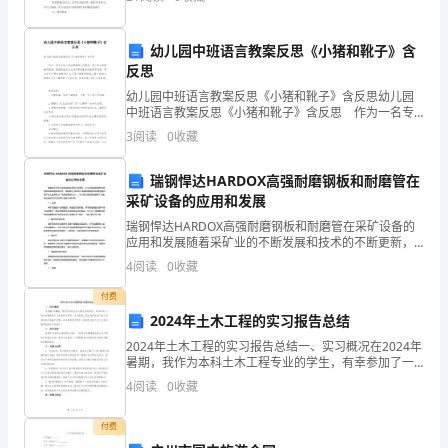
名：
的不同
姓
名：
幼儿园中班语言教案反思《小猪和靴子》含
负担的部分。
反思
身
份
幼儿园中班语言教案反思《小猪和靴子》含反思幼儿园
中班语言教案反思《小猪和靴子》含反思 作为一名专
证
为他人授业解惑的人民教师，就不得不需要编写教案，
3
阅读
0
收藏
号
教案是教材及大纲与课堂教学的纽带和桥梁。那么你有
了
码：
瑞钢悍达HARDOX高强耐磨钢板和耐磨管在
身
采矿设备的应用和发展
份
瑞钢悍达HARDOX高强耐磨钢板和耐磨管在采矿设备的
证
应用和发展随着采矿业的不断发展和技术的不断更新，
矿山设备的耐磨性和使用寿命越来越受到关注。瑞钢悍
号
4
阅读
0
收藏
达HARDOX高强耐磨钢板和耐磨管是目前市场上应用较
码：
付费
身
2024年土木工程的实习报告总结
份
2024年土木工程的实习报告总结一、实习概况在2024年
证
暑期，我作为本科土木工程专业的学生，有幸参加了一
家知名建筑设计公司的实习项目。实习期间，我主要负
号
4
阅读
0
收藏
责参与多个项目的设计和施工过程，并与其他实习同学
码：
付费
合