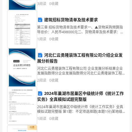
公司综合得分说明：企业发展指数根据企业规模、企业
3
阅读
0
收藏
创新、企业风险、企业活力四个维度对企业发展情况进
联
行评
系
建筑招标货物清单及技术要求
实
第三章 招标货物清单及技术要求一、▲货物采购预算指
导总价：人民币498000元二、货物清单及技术要求：
1、核心交换机（共计2台）▲1.1采购预算指导价：人民
际,
1
阅读
0
收藏
币145000元/台1.2用途：中心机房核
应
河北仁云勇隆装饰工程有限公司介绍企业发
用
展分析报告
和
河北仁云勇隆装饰工程有限公司 企业发展分析结果企业
发展指数得分企业发展指数得分河北仁云勇隆装饰工程
有限公司综合得分说明：企业发展指数根据企业规模、
稳
2
阅读
0
收藏
企业创新、企业风险、企业活力四个维度对企业发展情
况进
固
2024年巢湖市居巢区中级统计师《统计工作
实务》全真模拟试题完整版
所
2024年巢湖市居巢区中级统计师《统计工作实务》全真
学
模拟试题完整版 第1题：不定项选择题(本题1分)某地级
市的交通管理局为了治理本市交通拥堵，需要对本市的
1
阅读
0
收藏
专
汽车销售情况、人们出行情况进行调查。 请根据
付费