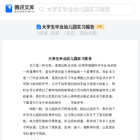
大
大学生毕业幼儿园实习报告
学
大学生毕业幼儿园实习报告
付费
生
1
阅读
收藏
（
来自
：
贤阅文档
）
毕
业
幼
儿
园
实
习