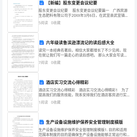
业
【新编】股东变更会议纪要
知
股东变更会议纪要 股东变更会议纪要篇一 广西宾源
生态肥料有限公司于20XX年3月6日，在武宣县武宣镇城
识
北路草厂苗圃办公室召开股东临时大会。 到会股东有
5
阅读
0
收藏
陆俊安、黄义苹、陆奂霖、黄礼玉，应到4人，
的
一
六年级读鲁滨逊漂流记的读后感大全
读完一本经典名著后，相信大家都增长了不少见闻，现
项
在就让我们写一篇走心的读后感吧。 那么大家会写读后
感吗?下面小编给大家整理了六年级读鲁滨逊漂流记的读
重
7
阅读
0
收藏
后感大全，希望大家 喜欢！六年级读鲁滨逊漂流记的读
后
要
酒店实习交流心得精彩
环
酒店实习交流心得精彩 酒店实习交流心得精彩1 为了
节，
提高我们的服务技能，院系安排我们在酒店客房进行实
训，以让我们更好的适应以后的工作岗位。在实训的过
1
阅读
0
收藏
程中，我们学会了很多，使学习的理论知识和真正的操
是
培
生产设备设施维护保养安全管理制度模版
养
生产设备设施维护保养安全管理制度模版1. 目的和适用
范围本制度的目的是确保生产设备设施能够正常运行和