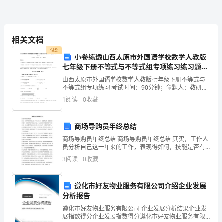
报
告
相关文档
付费
小卷练透山西太原市外国语学校数学人教版
实
七年级下册不等式与不等式组专项练习练习题
（含答案详解）
习
山西太原市外国语学校数学人教版七年级下册不等式与
不等式组专项练习 考试时间：90分钟；命题人：教研组
是
考生注意：1、本卷分第I卷（选择题）和第Ⅱ卷（非选择
1
阅读
0
收藏
题）两部分，满分100分，考试时间90分钟2、答
一
商场导购员年终总结
种
商场导购员年终总结 商场导购员年终总结 其实，工作人
实
员分析自己这一年来的工作，表现得如何，技能是否有
进步，有没有为公司创造了效益，从他们的年终总结中
3
阅读
0
收藏
就可以看出来。以上这篇年终总结出自商场营业员之
践。
手，分
是
遵化市好友物业服务有限公司介绍企业发展
分析报告
理
遵化市好友物业服务有限公司 企业发展分析结果企业发
论
展指数得分企业发展指数得分遵化市好友物业服务有限