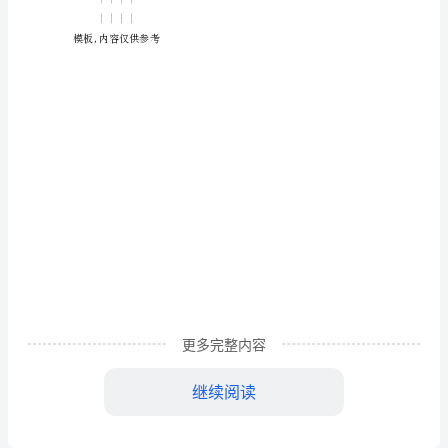
报
告
大
学
生
毕
业
幼
儿
学校里学不到的。
更多完整内容
园
||||
继续阅读
实
||||
习
模板,内容仅供参考