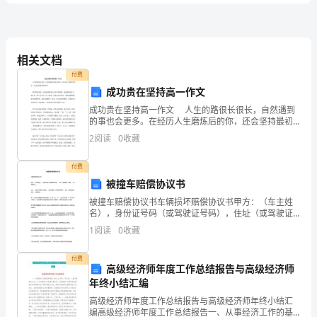
大
学
相关文档
专
付费
成功贵在坚持高一作文
业
成功贵在坚持高一作文 人生的路很长很长，自然遇到
课
的事也会更多。在经历人生磨炼后的你，还会坚持最初
的梦吗？ 梦自然很美好，但实现需要努力与奋斗的维
2
阅读
0
收藏
持，最重要的是什么呢？想一想？也许有千百个答案。
选择题
共
小题
每题
分
共
程
二、
（
20
，
1
，
20
付费
《心
1、记忆过程包括（）
被撞车赔偿协议书
A.识记、保持、回忆或再认
理
被撞车赔偿协议书车辆损坏赔偿协议书甲方：（车主姓
名），身份证号码（或驾驶证号码），住址（或驾驶证
B.形象记忆、运动记忆
学》
上地址），联系电话___。乙方：（造成车辆损坏方姓
1
阅读
0
收藏
名），身份证号码（或驾驶证号码），住址（或驾驶证
C.识记、保持和遗忘
考
上地址
付费
D.再认、重现和记忆
高级经济师年度工作总结报告与高级经济师
前
年终小结汇编
2、吃了糖以后会觉得桔子酸，这是（）
检
高级经济师年度工作总结报告与高级经济师年终小结汇
编高级经济师年度工作总结报告一、从事经济工作的基