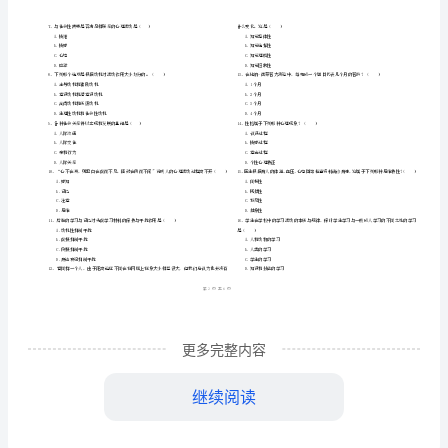
市
（
区）
前
姓名
考
准
证号
检
………
大学专业课程《心理学》考前检测试卷
密
……….………
测
…
考试须知
：
封
………………
1、考试时间：150分钟，本卷满分为100分。
试
…
线
………………
…
卷
内
……..………
………
C
不
………………
填空题
共
小题
每题
分
共
一、
（
10
，
2
，
20
…….
卷
准
………………
答
…….
附
更多完整内容
题
……………
3、动机具有引发、______和______的功能。
解
继续阅读
析
5、记忆是人脑对过去经验的______和______。