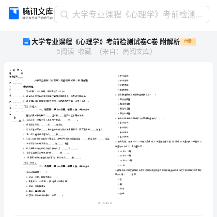
大
大学专业课程《心理学》考前检测试卷C卷 附解析
学
大学专业课程《心理学》考前检测试卷C卷 附解析
付费
专
5
阅读
收藏
（
来自
：
尚阅文库
）
业
课
程
《心
理
学》
考
省