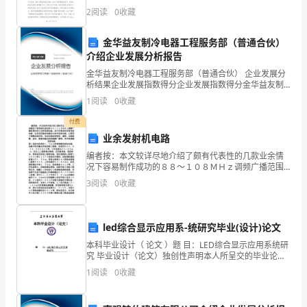
测
本情况：我于xx年参__作以来，一直从事经济工作。xx年
2
阅读
0
收藏
任团体公司经营办副主任，协助经营厂长调和各经营部
试
金华益友制冷电器工程服务部（普通合伙）
卷
介绍企业发展分析报告
C
金华益友制冷电器工程服务部（普通合伙） 企业发展分
析结果企业发展指数得分企业发展指数得分金华益友制
冷电器工程服务部（普通合伙）综合得分说明：企业发
卷
1
阅读
0
收藏
展指数根据企业规模、企业创新、企业风险、企业活力
四个
附
付费
业余发射机电路
A.情绪
解
编者按：本文较详尽地介绍了颇有代表性的几款业余情
B.情感
况下容易制作成功的８８～１０８ＭＨｚ调频广播范围
析
内的小功率发射电路，其中有简易的单管发射电路，也
3
阅读
0
收藏
C.心境
有采用集成电路的立体声发射电路。主要用于调频无线
考
耳机、电
D.应激
试
led综合显示应用系-统研究毕业(设计)论文
须
本科毕业设计（ 论文 ）题 目：LED综合显示应用系统研
A.主导动机和辅助动机
究 毕业设计（论文）独创性声明本人所呈交的毕业论文
知：
是在指导教师指导下进行的工作及取得的成果。除文中
B.意识动机和潜意识动机
1
阅读
0
收藏
已经注明的内
1、
C.高尚动机和低级动机