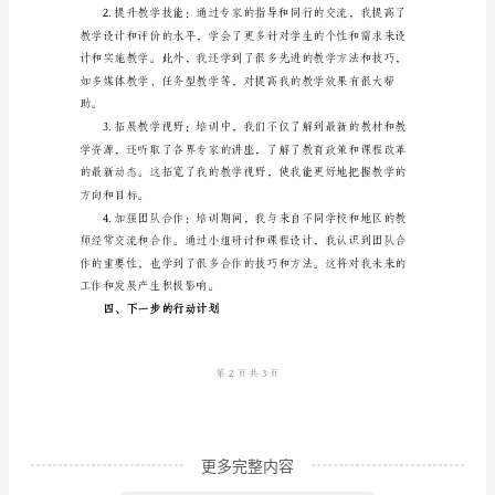
心
得
体
会
一、
背
景
介
绍
高
中
语
更多完整内容