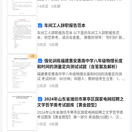
高
日签署：甲方：(公司名称)地址：(公司地址)法定代表
14
阅读
0
收藏
人：(法定代表人姓名)联系电话：(
中
语
车间工人辞职报告范本
车间工人辞职报告范本 以下是的车间工人辞职报告范
文
本，供您参考，请点击查看。 尊敬的领导： 你们好! 我
很遗憾自己在这个时候向厂里提出辞职。来到厂里差不
教
5
阅读
0
收藏
多快一年了
师
付费
强化训练福建惠安惠南中学八年级物理长度
培
和时间的测量定向测试试题（含答案及解析）
福建惠安惠南中学八年级物理长度和时间的测量定向测
训
试 考试时间：90分钟；命题人：教研组考生注意：1、
本卷分第I卷（选择题）和第Ⅱ卷（非选择题）两部分，满
为
2
阅读
0
收藏
分100分，考试时间90分钟2、答卷前，考生务必
期
2024年山东省潍坊市寒亭区国家电网招聘之
文学哲学类考试题库【黄金题型】
两
2024年山东省潍坊市寒亭区国家电网招聘之文学哲学类
周，
考试题库【黄金题型】 第一部分 单选题(50题) 1、汉语
“坦克”中的“坦”是（）A.词B.词根C.词缀D.音节【答
1
阅读
0
收藏
通
案】：D2、开一代诗风，成