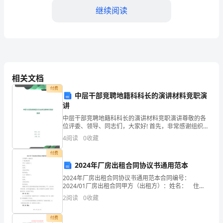
文
继续阅读
教
师
培
训
了指导学生阅读和写作的能力。
相关文档
是
三、收获与感悟
付费
中层干部竞聘地籍科科长的演讲材料竞职演
提
讲
中层干部竞聘地籍科科长的演讲材料竞职演讲尊敬的各
高
位评委、领导、同志们，大家好! 首先，非常感谢组织给
了我一个“推销自已”、“副而思正”的机会，本人要竞聘的
教
4
阅读
0
收藏
岗位是地籍科科长。我叫@#￥，今年36岁。 大
师
付费
导。
2024年厂房出租合同协议书通用范本
教
2024年厂房出租合同协议书通用范本合同编号：
2024/01厂房出租合同甲方（出租方）：姓名： 住
学
所： 身份证号码： 联系电话：
2
阅读
0
收藏
水
付费