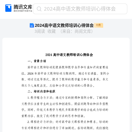
2024
2024高中语文教师培训心得体会
高
2024高中语文教师培训心得体会
付费
中
3
阅读
收藏
（
来自
：
尚阅文库
）
语
文
教
师
培
训
一、背景介绍
心