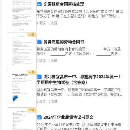
平
东营租房合同审核处理
和
东营租房合同审核处理本合同（以下简称"本合同"）由以
下双方于 年 月 日在东营市签订：出租方（以下简称"甲
方"）：，
专
助。
1
阅读
0
收藏
业
付费
知
劳务派遣的劳动合同书
劳务派遣的劳动合同书合同编号：__________甲方（派遣
识
单位）：__________乙方（接收单位）：__________丙方
（劳动者）：__________鉴于甲方根据业务需要，将丙方
2
阅读
0
收藏
的
派遣至乙方
方向和目标。
重
付费
湖北省宜昌市一中、恩施高中2024年高一上
要
学期期中生物试卷（含答案）
湖北省宜昌市一中、恩施高中2024年高一上学期期中生
途
物试卷（含答案）一、单选题（本题共10小题，每题3
分，共30分）1、将相同的洋葱表皮细胞分别放置在不同
2
阅读
0
收藏
径。
浓度的物质M溶液中，并观察洋葱表皮细胞吸收M的
付费
2024
工作和发展产生积极影响。
2024年企业雇佣协议书范文
年
四、下一步的行动计划
2024年企业雇佣协议书范文【企业雇佣协议书】书面形
式编号：2023-EMP-001本协议由以下双方于2023年月