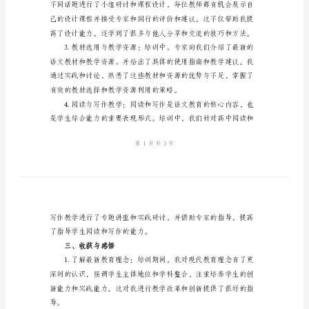
得
体
会
二、培训内容和收获
2024
高
中
语
文
教
师
培
训