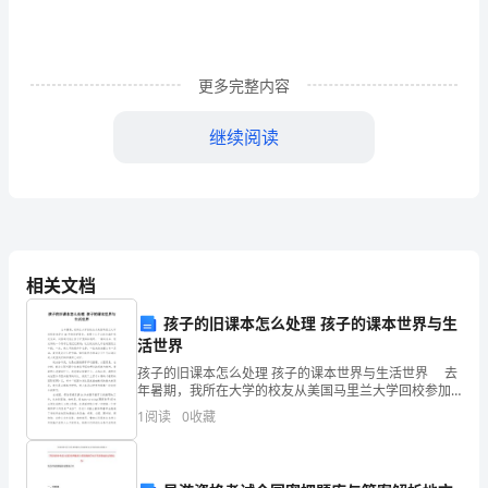
则
第
更多完整内容
一
继续阅读
条
、包装强度较弱的货物要臵于较强的货物之上。
2
目
、不同形状、不同包装的货物尽可能不放在一起。
3
前
存
4
相关文档
在
孩子的旧课本怎么处理 孩子的课本世界与生
少
活世界
5
数
孩子的旧课本怎么处理 孩子的课本世界与生活世界 去
年暑期，我所在大学的校友从美国马里兰大学回校参加
货
毕业30年的同学聚会。我带上儿子与这位海外校友见
1
阅读
0
收藏
面，试图通过他让孩子扩宽国际视野。一番闲
主