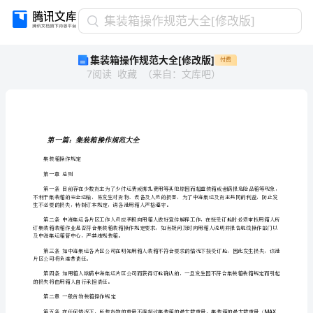
集
集装箱操作规范大全[修改版]
装
集装箱操作规范大全[修改版]
付费
箱
7
阅读
收藏
（
来自
：
文库吧
）
操
作
规
范
大
第一篇：集装箱操作规范大全
全
集装箱操作规定
[修