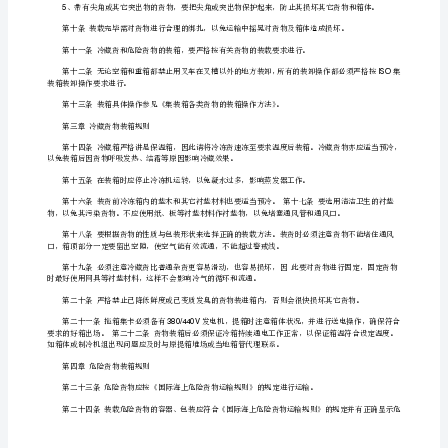
大
7
全
托盘方式装箱或木架衬垫方式装箱，并妥善绑扎固定。
集
装
箱
操
作
损伤货物及地板。
规
第九条不同种类货物在混装时要注意下列事项：
定
、轻货放在重货上面。
1
第
一
章
总