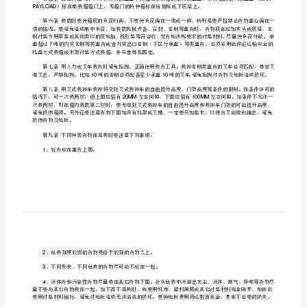
第一章总则
改
版]
生不必要的损失，特制订本规定，请各港用箱
第
一
及中海集运箱管中心，严禁违规装箱。
篇：
集
片区公司将负连带责任。
装
箱
的损失将由用箱人自行承担责任。
操
第二章一般货物装箱操作规定
作
PAYLOAD
规
范