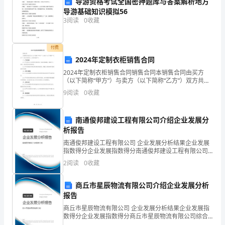
为
导游资格考试全国密押题库与答案解析地方
装箱装卸操作要求进行。
导游基础知识模拟56
了
3
阅读
0
收藏
少
第三章冷藏货物装箱规则
付费
付
2024年定制衣柜销售合同
运
2024年定制衣柜销售合同销售合同本销售合同由买方
以免装箱后因货物呼吸发热、结霜等原因影响冷藏效果。
（以下简称“甲方”）与卖方（以下简称“乙方”）双方共同
费
签订，合同内容如下：一、产品信息1.1 甲方将从乙方处
9
阅读
0
收藏
购买定制衣柜，包括衣柜数量、规格尺寸、材料
或
南通俊邦建设工程有限公司介绍企业发展分
绑
析报告
扎
南通俊邦建设工程有限公司 企业发展分析结果企业发展
指数得分企业发展指数得分南通俊邦建设工程有限公司
费
综合得分说明：企业发展指数根据企业规模、企业创
2
阅读
0
收藏
新、企业风险、企业活力四个维度对企业发展情况进行
用
评价。
商丘市星辰物流有限公司介绍企业发展分析
等
报告
商丘市星辰物流有限公司 企业发展分析结果企业发展指
其
数得分企业发展指数得分商丘市星辰物流有限公司综合
380/440V
得分说明：企业发展指数根据企业规模、企业创新、企