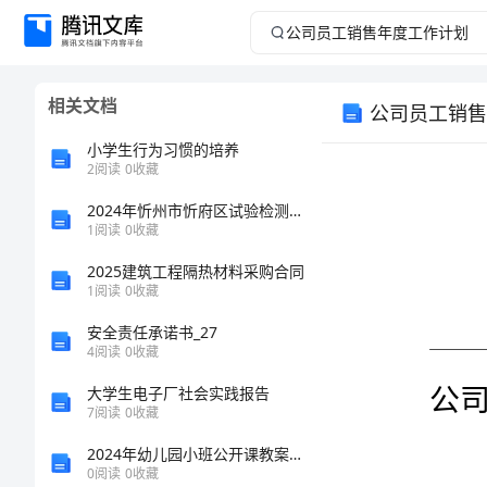
公
司
相关文档
公司员工销售
员
小学生行为习惯的培养
工
2
阅读
0
收藏
2024年忻州市忻府区试验检测师之交通工程考试题库及完整答案（名校卷）
销
1
阅读
0
收藏
售
2025建筑工程隔热材料采购合同
1
阅读
0
收藏
年
安全责任承诺书_27
4
阅读
0
收藏
度
大学生电子厂社会实践报告
工
7
阅读
0
收藏
2024年幼儿园小班公开课教案方案范例
作
0
阅读
0
收藏