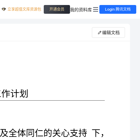
立享超值文库资源包
我的资料库
开通会员
Login 腾讯文档
编辑文档