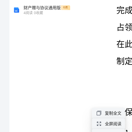
计
财产赠与协议通用版
付费
4
阅读
0
收藏
划
公
司
员
工
销
售
年
度
复制全文
工
全屏阅读
作