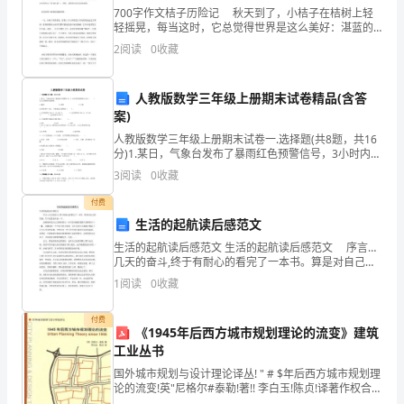
小
颗脚丁领
700字作文桔子历险记 秋天到了，小桔子在桔树上轻
轻摇晃，每当这时，它总觉得世界是这么美好：湛蓝的
学
天空，洁白的云朵，温柔的轻风……太阳发出柔美的'光
2
阅读
0
收藏
芒，把小桔子打扮得更加漂亮了。不时有一两只小鸟，
台将相喝
语
文
人教版数学三年级上册期末试卷精品(含答
治奖想渴
案)
二
人教版数学三年级上册期末试卷一.选择题(共8题，共16
分)1.某日，气象台发布了暴雨红色预警信号，3小时内降
年
四、选字填空（填序号）。
雨量将达100（ ）以上且降雨可能持续。A.毫米 B.厘米
3
阅读
0
收藏
级
付费
①幕②墓③慕
上
生活的起航读后感范文
生活的起航读后感范文 生活的起航读后感范文 序言…
册
几天的奋斗,终于有耐心的看完了一本书。算是对自己的
爱坟布地开
奖励。写下这篇来庆祝一下。 没想到的是自己完整的
第
1
阅读
0
收藏
看完一本书是刘墉的【我不是教你诈1--4】。
五
①锋②峰③蜂
付费
《1945年后西方城市规划理论的流变》建筑
单
工业丛书
国外城市规划与设计理论译丛! " # $年后西方城市规划理
蜜山利顶刀
元
论的流变!英"尼格尔#泰勒!著!! 李白玉!陈贞!译著作权合同
登记图字!% !&’ % % $&( ’ $ (号图书在版编目 ")* +# 数