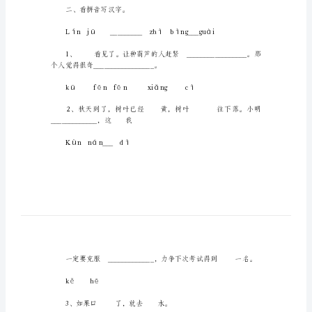
第
Hàofèndāng
五
学号___缝隙___每当
单
元
Háofèngdàng
作
cuònányìn
业
弄错___难过___硬币
设
còlányìng
计-
(-
二、看拼音写汉字。
无