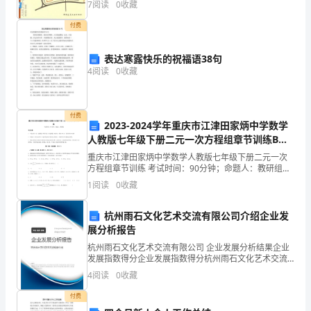
作
7
阅读
0
收藏
①抄②吵③炒
业
付费
设
表达寒露快乐的祝福语38句
架写菜作业闹
4
阅读
0
收藏
计
五、照样子写一写。
一、
付费
在
2023-2024学年重庆市江津田家炳中学数学
人教版七年级下册二元一次方程组章节训练B卷
加
（详解版）
重庆市江津田家炳中学数学人教版七年级下册二元一次
方程组章节训练 考试时间：90分钟；命题人：教研组考
点
生注意：1、本卷分第I卷（选择题）和第Ⅱ卷（非选择
1
阅读
0
收藏
题）两部分，满分100分，考试时间90分钟2、答卷
字
杭州雨石文化艺术交流有限公司介绍企业发
的
展分析报告
正
杭州雨石文化艺术交流有限公司 企业发展分析结果企业
发展指数得分企业发展指数得分杭州雨石文化艺术交流
有限公司综合得分说明：企业发展指数根据企业规模、
确
4
阅读
0
收藏
企业创新、企业风险、企业活力四个维度对企业发展情
况进
读
付费