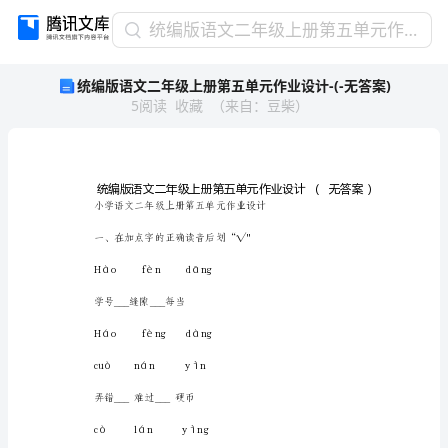
统
统编版语文二年级上册第五单元作业设计-(-无答案)
编
统编版语文二年级上册第五单元作业设计-(-无答案)
版
5
阅读
收藏
（
来自
：
豆柴
）
语
文
二
年
级
上
册