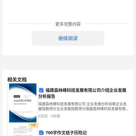
第
五
更多完整内容
单
继续阅读
元
作
业
kěhē
设
相关文档
计
3、如果口了，就
福建森林峰科技发展有限公司介绍企业发展
（
分析报告
三、辨字组词。
无
福建森林峰科技发展有限公司 企业发展分析结果企业发
展指数得分企业发展指数得分福建森林峰科技发展有限
公司综合得分说明：企业发展指数根据企业规模、企业
答
6
阅读
0
收藏
创新、企业风险、企业活力四个维度对企业发展情况进
棵却盯邻
行评
案）
付费
700字作文桔子历险记