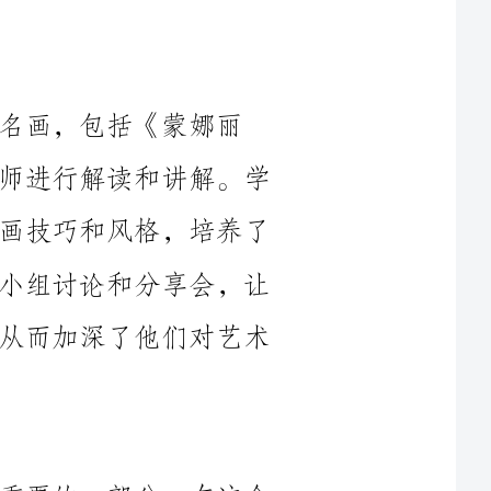
蒙娜丽
莎》、《星夜》等，并邀请专业的美术老师进行解读和讲解。学
生们通过观赏这些名画，学习了不同的绘画技巧和风格，培养了
他们的艺术鉴赏能力。同时，我还组织了小组讨论和分享会，让
学生们能够互相交流自己的感受和理解，从而加深了他们对艺术
手工制作是小学美术课外活动中非常重要的一部分。在这个
活动中，我为学生们提供了各种材料，如彩纸、剪刀、胶水等，
让他们自由发挥创作。学生们制作了各种各样的手工作品，如折
纸、拼贴画、塑料模型等。通过手工制作，学生们不仅锻炼了手