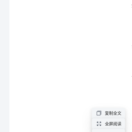
活
动
总
结
2024
年
秋
学
复制全文
期
全屏阅读
小