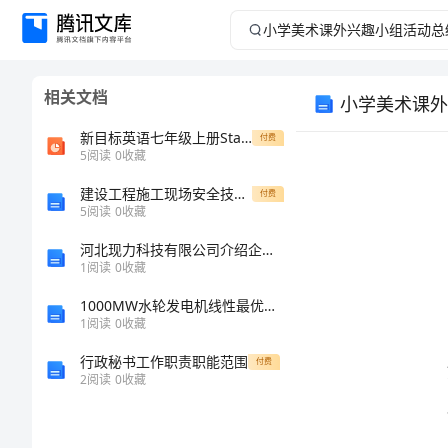
小
学
相关文档
小学美术课外
美
新目标英语七年级上册Starters1-3复习课件
付费
术
5
阅读
0
收藏
建设工程施工现场安全技术操作规程范本
课
付费
5
阅读
0
收藏
外
河北现力科技有限公司介绍企业发展分析报告
1
阅读
0
收藏
兴
1000MW水轮发电机线性最优励磁系统的研究的任务书
1
阅读
0
收藏
趣
行政秘书工作职责职能范围
付费
小
2
阅读
0
收藏
组