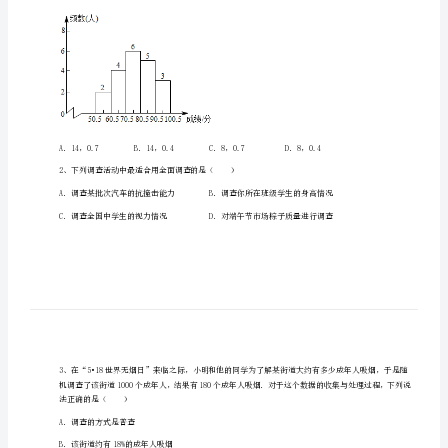
族
考生注意：
中
学
数
学
人
一、单选题（10小题，每小题2分，共计20分）
教
版
七