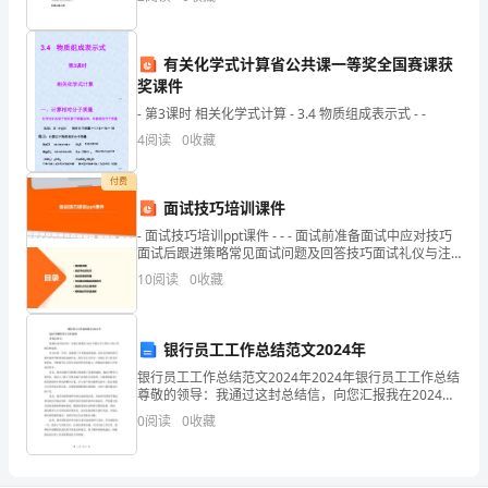
教育的重要措施。填写好了能够起到鼓舞学生、鞭策学
这10万件产品中不合格产品约为（）
生、激发
学
有关化学式计算省公共课一等奖全国赛课获
数
奖课件
学
- 第3课时 相关化学式计算 - 3.4 物质组成表示式 - -
4
阅读
0
收藏
人
A．了解江西省中小学生的视力情况
教
付费
面试技巧培训课件
版
- 面试技巧培训ppt课件 - - - 面试前准备面试中应对技巧
面试后跟进策略常见面试问题及回答技巧面试礼仪与注
七
意事项模拟
10
阅读
0
收藏
年
级
银行员工工作总结范文2024年
下
银行员工工作总结范文2024年2024年银行员工工作总结
尊敬的领导：我通过这封总结信，向您汇报我在2024年
册
银行员工岗位上的工作情况和成绩。在过去的一年里，
0
阅读
0
收藏
我遇到了许多挑战和机遇。面对竞争激烈的市场环
数