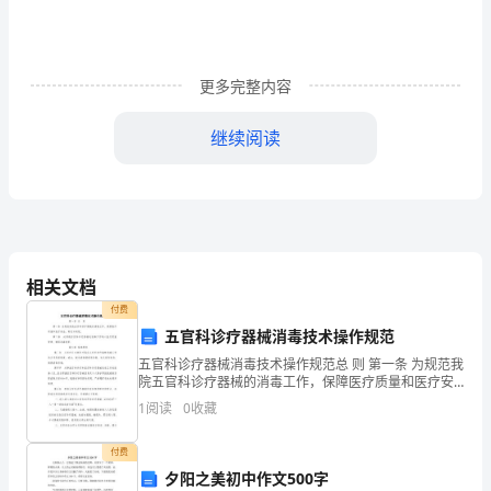
理
与
更多完整内容
描
继续阅读
述
必
法正确的是（）
考
A．调查的方式是普查
相关文档
点
付费
B．该街道约有18%的成年人吸烟
五官科诊疗器械消毒技术操作规范
解
五官科诊疗器械消毒技术操作规范总 则 第一条 为规范我
C．该街道只有820个成年人不吸烟
院五官科诊疗器械的消毒工作，保障医疗质量和医疗安
全，制定本规范。 第二条 必须将五官科诊疗器械的消毒
析
1
阅读
0
收藏
D．样本是180个吸烟的成年人
工作纳入医疗质量管理，确保消毒
B
付费
4、下列调查中，适合用普查方式的是（）
夕阳之美初中作文500字