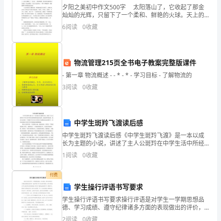
卷
夕阳之美初中作文500字 太阳落山了，它收起了那金
A．调查佛山市市民的吸烟情况
灿灿的光辉，只留下了一个柔和、鲜艳的火球。天上的
云朵被染得彤红，西边天上像着了火似的，也许是齐天
6
阅读
0
收藏
（解
B．调查佛山市电视台某节目的收视率
大圣孙悟空又打翻了丹炉，天庭着了火吧。下面我们来
看
C．调查佛山市市民家庭日常生活支出情况
析
物流管理215页全书电子教案完整版课件
D．调查佛山市某校某班学生对“文
版）
- 第一章 物流概述 - - * - * - 学习目标 - 了解物流的
3
阅读
0
收藏
湖
南
中学生斑羚飞渡读后感
张
中学生斑羚飞渡读后感《中学生斑羚飞渡》是一本以成
长为主题的小说，讲述了主人公斑羚在中学生活中所经
家
历的困难和成长的过程。通过斑羚的故事，我们可以看
6、下列调查中最适合采用全面调查的是（）
1
阅读
0
收藏
到一个普通中学生在奋斗和努力中逐渐成长起来的样
界
子，同时也
付费
民
学生操行评语书写要求
族
学生操行评语书写要求操行评语是对学生一学期思想品
德、学习成绩、遵守纪律诸多方面的表现做出的评价，
也是学校与学生家长相互联系，有针对性地对学生进行
中
2
阅读
0
收藏