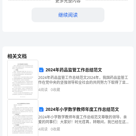
更多完整内容
文
化
）
（
2
继续阅读
是
企
）
（
3
业
文
相关文档
4
化
2024年药品监管工作总结范文
之
2024年药品监管工作总结范文2024年，我国药品监管工
作在党中央的坚强领导和全社会的共同努力下取得了显
本,
著的进步和成果。本文将总结2024年的药品监管工作，
1865
4
阅读
0
收藏
并展望未来的发展方向。一、工作概述2024年
是
企
2024年小学数学教师年度工作总结范文
化的学者。
2024年小学数学教师年度工作总结范文尊敬的领导、亲
业
爱的同事们：大家好！时光荏苒，转眼间，我已经在这
所小学任教五年了。2024年是我作为小学数学教师的第
文
4
阅读
0
收藏
五个年头，也是我工作中成长最快、最充实的一年。在