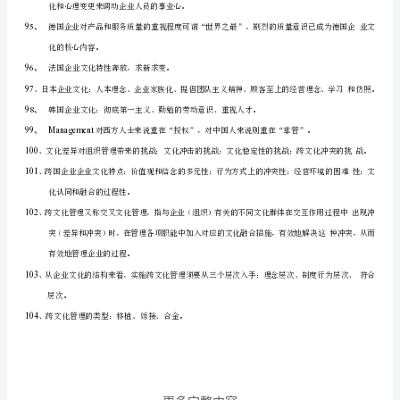
理
(2)
是
企
）
（
3
业
文
（）
化
的
重
点,
职
3
业
道
（
）
1
德