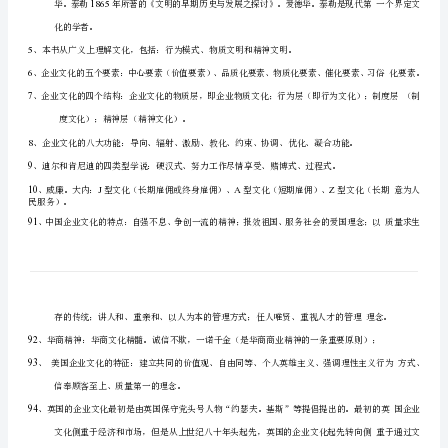
企
业
文
化
复
习
1
资
料
1、
2
、
企
业
1
（）
伦