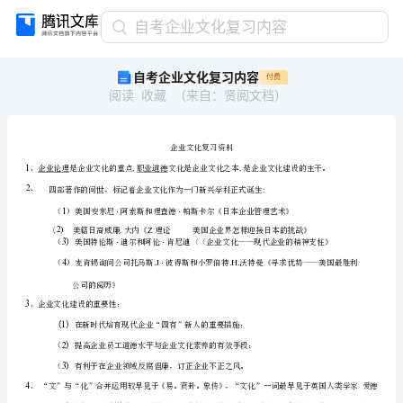
自
自考企业文化复习内容
考
自考企业文化复习内容
付费
企
阅读
收藏
（
来自
：
贤阅文档
）
业
文
化
复
习
内
容