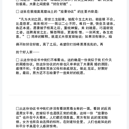
离
婚
协
议
的
起
源
与
前
□2000
身
提
倡