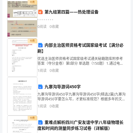
在
付费
第九组第四篇——热处理设备
北
- - - - - - - -
京
0
阅读
0
收藏
做
付费
了
内部主治医师资格考试国家级考试【满分必
刷】
一
优选主治医师资格考试国家级考试通关秘籍题库附参考
答案（夺分金卷）第I部分 单选题（150题）1.通过电话
次
线拨号上网，需配备A: 集线器B: 电话机C: 调制解调器D:
1
阅读
0
收藏
网卡答案：C2.女性，28岁，G
展
找个好人家…
览，
九寨沟导游词450字
九寨沟导游词450字九寨沟导游词450字(精选2篇)九寨沟
展
导游词450字要怎么写，才更标准规范？根据多年的文秘
写作经验，参考优秀的九寨沟导游词450字样本能让你事
览
1
阅读
0
收藏
半功倍，下面分享【九寨沟导游词45
中
付费
重难点解析四川广安友谊中学八年级物理长
展
度和时间的测量同步练习试卷（详解版）