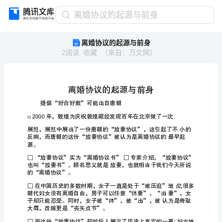
离
离婚协议的起源与前身
婚
离婚协议的起源与前身
协
2
阅读
收藏
（
来自
：
万文网
）
议
的
起
源
与
前
身