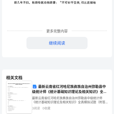
敦
煌
为
庆
更多完整内容
祝
继续阅读
敦
煌
藏
经
相关文档
发
最新云南省红河哈尼族彝族自治州弥勒县中
现
级统计师《统计基础知识理论及相关知识》全真
模拟试题（附答案及解析）
百
最新云南省红河哈尼族彝族自治州弥勒县中级统计师
比是怨家，故来相对……既以二心不同，难归一意,快
《统计基础知识理论及相关知识》全真模拟试题（附答
案及解析） 第1题：单选题(本题1分)抽取一个容量为100
年
3
阅读
0
收藏
的随机样本，其均值为x.png=81，标准差s=