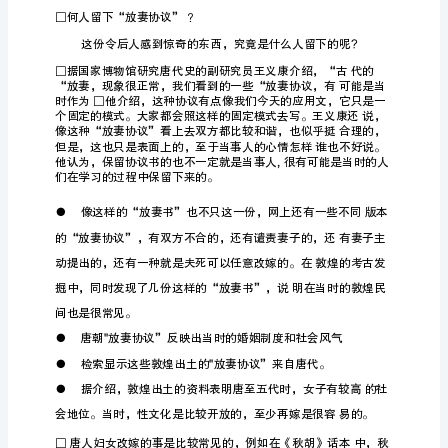
“好
合
源。
好
散”
可
能
出
自
唐
朝
□
2000
年，