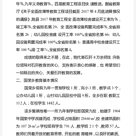
县
国
荣
乡
初
级
中
学
建
设
情
况
汇