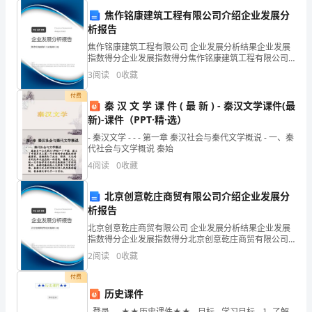
感
焦作铭康建筑工程有限公司介绍企业发展分
析报告
谢
焦作铭康建筑工程有限公司 企业发展分析结果企业发展
黄
指数得分企业发展指数得分焦作铭康建筑工程有限公司
综合得分说明：企业发展指数根据企业规模、企业创
3
阅读
0
收藏
霞
新、企业风险、企业活力四个维度对企业发展情况进行
评价。
付费
局
秦 汉 文 学 课 件 ( 最 新 ) - 秦汉文学课件(最
新)-课件（PPT·精·选）
长
- 秦汉文学 - - - 第一章 秦汉社会与秦代文学概说 - 一、秦
代社会与文学概说 秦始
一
4
阅读
0
收藏
行
北京创意乾庄商贸有限公司介绍企业发展分
不
析报告
辞
北京创意乾庄商贸有限公司 企业发展分析结果企业发展
指数得分企业发展指数得分北京创意乾庄商贸有限公司
辛
综合得分说明：企业发展指数根据企业规模、企业创
2
阅读
0
收藏
新、企业风险、企业活力四个维度对企业发展情况进行
校人。
175
评价。
劳
付费
历史课件
莅
- 登录 - - ★★历史课件★★ - 目标 - 学习目标 - ⒈ 了解