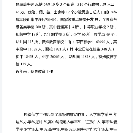
初
级
中
学
建
设
情
况
汇
报
石
阡