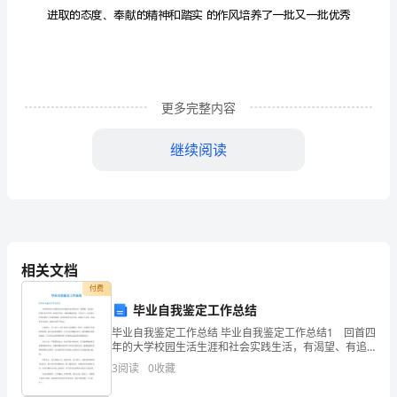
报
尊
敬
的
更多完整内容
黄
继续阅读
局
长，
各
位
相关文档
领
付费
毕业自我鉴定工作总结
导：
毕业自我鉴定工作总结 毕业自我鉴定工作总结1 回首四
首
年的大学校园生活生涯和社会实践生活，有渴望、有追
求、有成功也有失败，我孜孜不倦，不断地挑战自我，
3
阅读
0
收藏
先
充实自己，为实现人生的价值打下坚实的基础。通过四
年