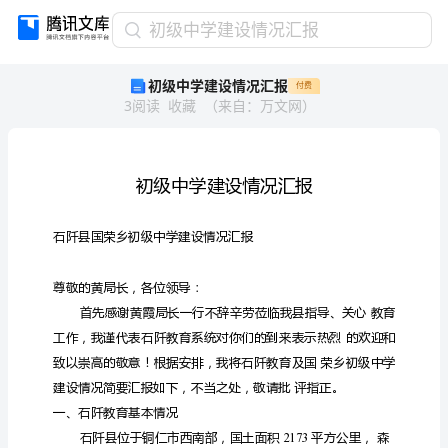
初
初级中学建设情况汇报
级
初级中学建设情况汇报
付费
中
3
阅读
收藏
（
来自
：
万文网
）
学
建
设
情
况
汇
报