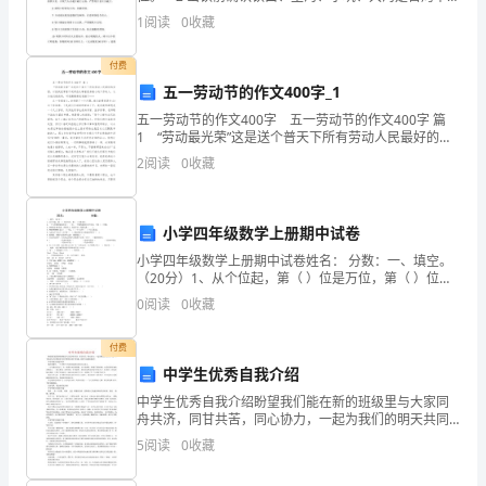
开眼机、液压炮运转是否正常。 3 出铁时严禁横过大
1
阅读
0
收藏
况，
沟，铁口正面不许站人，下渣沟嘴旁不许站人。
今
付费
五一劳动节的作文400字_1
年
五一劳动节的作文400字 五一劳动节的作文400字 篇
1 “劳动最光荣”这是送个普天下所有劳动人民最好的安
拌
慰，以前我经常看不起那些从事着很多微小的工作的
2
阅读
0
收藏
人，认为他们很没用，可我慢慢感觉我错了……
和
站
小学四年级数学上册期中试卷
的
小学四年级数学上册期中试卷姓名： 分数：一、填空。
（20分）1、从个位起，第（ ）位是万位，第（ ）位是
安
亿位。2、一个九位数的最高位是（ ）位，一个数的最高
0
阅读
0
收藏
位是千亿位
全
付费
工
中学生优秀自我介绍
中学生优秀自我介绍盼望我们能在新的班级里与大家同
作
舟共济，同甘共苦，同心协力，一起为我们的明天共同
奋斗!下面是为大家带来的中同学优秀自我介绍5篇，盼望
安
5
阅读
0
收藏
1
、、对厂
员进行
大家能够喜爱！中同学优秀自我介绍1我叫刘晓雪，一个