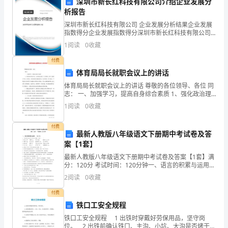
深圳市新长红科技有限公司介绍企业发展分
结
析报告
2
、召开设备
作手
会议以及对
深圳市新长红科技有限公司 企业发展分析结果企业发展
合
指数得分企业发展指数得分深圳市新长红科技有限公司
综合得分说明：企业发展指数根据企业规模、企业创
公
1
阅读
0
收藏
新、企业风险、企业活力四个维度对企业发展情况进行
培
签
安全
训，
订
评价。
路
付费
体育局局长就职会议上的讲话
沥
体育局局长就职会议上的讲话 尊敬的各位领导、各位 同
志： 一、加强学习，提高自身综合素质 1、强化政治理
青
论学习，认真领会党的十七大精神，树立正确的人生
1
阅读
0
收藏
观、世界观，切实加强
拌
付费
安全检
3
、进行
和
最新人教版八年级语文下册期中考试卷及答
案【1套】
站
最新人教版八年级语文下册期中考试卷及答案【1套】满
分：120分 考试时间：120分钟一、语言的积累与运用。
的
（35分）1、下面词语中加点字注音完全正确的一项是（
2
阅读
0
收藏
）A．棹zhào船 蛮横
实
付费
际
铁口工安全规程
四月:
铁口工安全规程 1 出铁时穿戴好劳保用品，坚守岗
情
位。 2 出铁前确认铁口、主沟、小坑、大沟是否烤干，