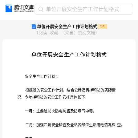
单
单位开展安全生产工作计划格式
位
单位开展安全生产工作计划格式
付费
开
1
阅读
收藏
（
来自
：
贤阅文档
）
展
安
全
生
产
工
作