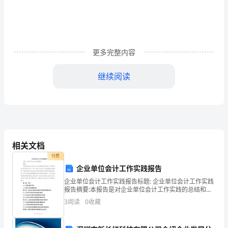
计
划
1
更多完整内容
根
三月：
继续阅读
据
段
的
安
安
1
、召开
会，总结去年经
，根据年
工作任
相关文档
全
付费
工
企业单位会计工作实践报告
究安全
工作。
企业单位会计工作实践报告标题: 企业单位会计工作实践
作
报告摘要:本报告是对企业单位会计工作实践的总结和分
析。通过在某企业进行的会计实习，深入了解了企业会
计
3
阅读
0
收藏
计工作的流程和具体操作。本报告包括了对企业会计信
息
划，