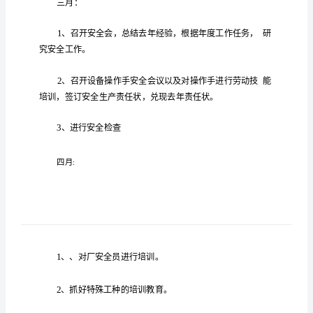
计
划
格
式
单
位
开
展
安
安全
全
生