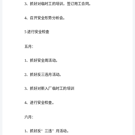
产
工
段的安全
合
路
拌
的实
根据
工作计划，结
公
沥青
和站
作
计
今
拌
的安全
安
如
况，
年
和站
工作
排具体
划
格
式
安
一月：主要是
火
电
及
煤
全
生
产
工
二月：加强四
查及
站
生活用电情况
作