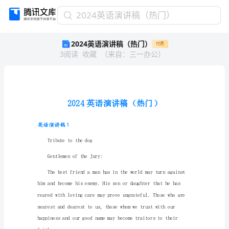
2024
2024英语演讲稿（热门）
英
2024英语演讲稿（热门）
付费
语
3
阅读
收藏
（
来自
：
三一办公
）
演
讲
稿
（热
门）
2024
英