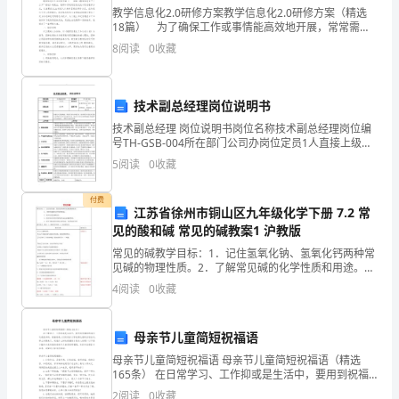
Thebestfriendamanhasintheworldmayturnagainst
教学信息化2.0研修方案教学信息化2.0研修方案（精选
himandbecomehisenemy.Hissonordaughterthathehas
18篇） 为了确保工作或事情能高效地开展，常常需要
一天我能环游世界，和外国人说英语。
预先准备方案，方案具有可操作性和可行性的特点。制
rearedwithlovingcaremayproveungrateful.Thosewhoare
8
阅读
0
收藏
定方案需要注意哪些问题呢？以下是小编为大家收
nearestanddearesttous,thosewhomwetrustwithour
happinessandourgoodnamemaybecometraitorstotheir
faith.
技术副总经理岗位说明书
谢谢大家的倾听。
Themoneythatamanhas,hemaylose.Itfliesawayfrom
技术副总经理 岗位说明书岗位名称技术副总经理岗位编
him,perhapswhenheneedsitmost.Aman'sreputationmaybe
号TH-GSB-004所在部门公司办岗位定员1人直接上级总
经理直接下级技术开发中心主任、副主任质管部长、质
sacrificedinamomentofill-
5
阅读
0
收藏
检部长、计量主任工资级别岗位目的依据公司
consideredaction.Thepeople
whoarepronetofallontheirkneestodoushonorwhen
英语演讲稿3
付费
江苏省徐州市铜山区九年级化学下册 7.2 常
successiswithus,maybethefirsttothrowthestoneof
见的酸和碱 常见的碱教案1 沪教版
malicewhenfailuresettlesitsclouduponourheads.
常见的碱教学目标：1．记住氢氧化钠、氢氧化钙两种常
英
见碱的物理性质。2．了解常见碱的化学性质和用途。
语
3．初步认识复分解反应。 4．初步学会应用科学探究的
4
阅读
0
收藏
方法认识碱的性质；5．初步了解在探究过程中应用归纳
演
讲
母亲节儿童简短祝福语
稿
母亲节儿童简短祝福语 母亲节儿童简短祝福语（精选
2
165条） 在日常学习、工作抑或是生活中，要用到祝福
亲
语的地方还是很多的，祝福语是人们用语言文字表情达
2
阅读
0
收藏