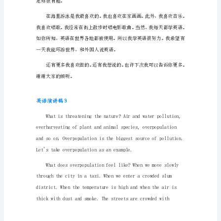
to
the
dog
Gentlemen
of
the
Jury:
The
best
英语演讲稿2
friend
a
亲爱的老师和同学们：
man
has
in