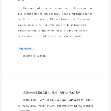
语
英语演讲稿1
演
Tributetothedog
讲
稿
GentlemenoftheJury:
（热
门）
英
语
演
讲
稿
faith.
1
Tribute