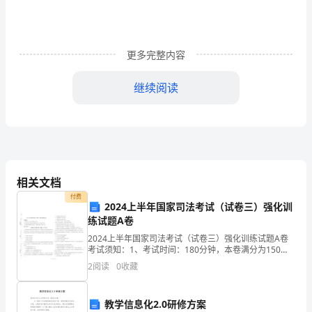
the
w
2024
更多完整内容
英
继续阅读
语
演
讲
稿
（热
门）
相关文档
英
付费
语
2024上半年国家司法考试（试卷三）强化训
足球很有趣。
练试题A卷
演
讲
2024上半年国家司法考试（试卷三）强化训练试题A卷
考试须知：1、考试时间：180分钟，本卷满分为150
稿
分。 2、请首先按要求在试卷的指定位置填写您的姓名、
2
阅读
0
收藏
1
准考证号等信息。 3、请仔细阅读各种题目的回
Tributetothedog
GentlemenoftheJury:
教学信息化2.0研修方案