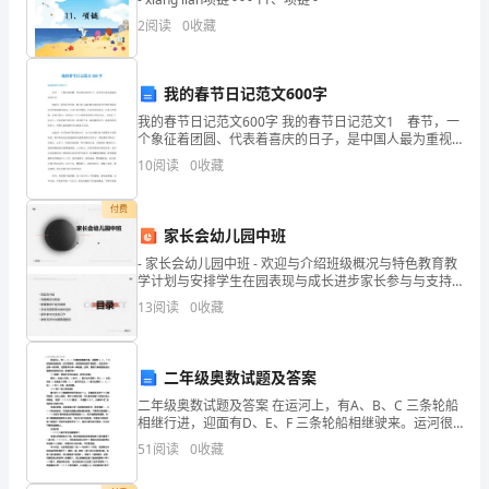
班
2
阅读
0
收藏
主
我的春节日记范文600字
任
我的春节日记范文600字 我的春节日记范文1 春节，一
的
个象征着团圆、代表着喜庆的日子，是中国人最为重视
的传统佳节。 感觉中，春节是红色的。那大街小巷扑
10
阅读
0
收藏
责
眼而来的是红红的灯笼和中国节带着浓浓的喜意，在
任
付费
家长会幼儿园中班
和
- 家长会幼儿园中班 - 欢迎与介绍班级概况与特色教育教
学计划与安排学生在园表现与成长进步家长参与与支持
重
工作家校互动与沟通渠道建设 - 目录
13
阅读
0
收藏
要
性。
二年级奥数试题及答案
以
二年级奥数试题及答案 在运河上，有A、B、C 三条轮船
相继行进，迎面有D、E、F 三条轮船相继驶来。运河很
下
狭窄，连两条轮船都不能错开。在运河的一边有一段河
51
阅读
0
收藏
湾，在那里可以停一条轮船。这样，要使六
是