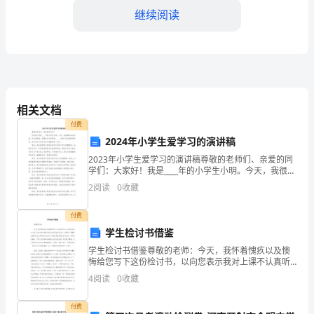
中
继续阅读
学
班
主
任
相关文档
的
付费
2024年小学生爱学习的演讲稿
培
2023年小学生爱学习的演讲稿尊敬的老师们、亲爱的同
学们：大家好！我是____年的小学生小明。今天，我很荣
训，
共同为学生提供更好的教育服务。
幸站在这里，向大家演讲。我要告诉大家的是，____年的
2
阅读
0
收藏
小学生都热爱学习，学习成为了我们生活中最
通
付费
过
学生检讨书借鉴
这
学生检讨书借鉴尊敬的老师：今天，我怀着愧疚以及懊
悔给您写下这份检讨书，以向您表示我对上课不认真听
次
讲这种恶劣的行为坚决改正的决心。您曾经一再强调全
4
阅读
0
收藏
班同学在上课时要认真听讲，可我却将您说的话当耳边
风。老师
培
付费