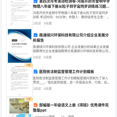
第四次月考滚动检测卷-河南开封市金明中学
训，
物理八年级下册从粒子到宇宙同步训练练习题
的决心和信心。
（含答案详解）
我
河南开封市金明中学物理八年级下册从粒子到宇宙同步
训练 考试时间：90分钟；命题人：教研组考生注意：
深
1、本卷分第I卷（选择题）和第Ⅱ卷（非选择题）两部
2
阅读
0
收藏
分，满分100分，考试时间90分钟2、答卷前，考生务
深
南通绿兴环保科技有限公司介绍企业发展分
地
析报告
南通绿兴环保科技有限公司 企业发展分析结果企业发展
感
指数得分企业发展指数得分南通绿兴环保科技有限公司
综合得分说明：企业发展指数根据企业规模、企业创
3
阅读
0
收藏
受
新、企业风险、企业活力四个维度对企业发展情况进行
评价。
付费
到
医院依法制监督管理工作计划模板
了
医院依法制监督管理工作计划模板管理问责制为了深入
己，为学生和家长提
贯彻____，强化医院管理，进一步提高业务、行政、后勤
作
管理水平，促进医职人员恪尽职守、依法行医，提高医
2
阅读
0
收藏
疗技术水平，根据等有关法律、法规，结合我院实际，
为
制
付费
一
部编版一年级语文上册《项链》优秀课件完
整版ppt
个
- xiàng liàn项链 - - - 11、项链 -