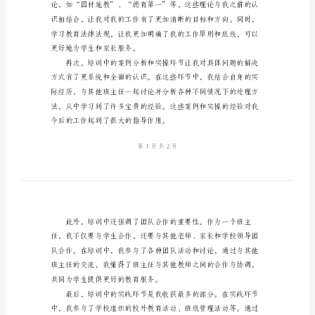
心
培训的心得体会。
得
体
会
2024
年
中
学
班
主
任