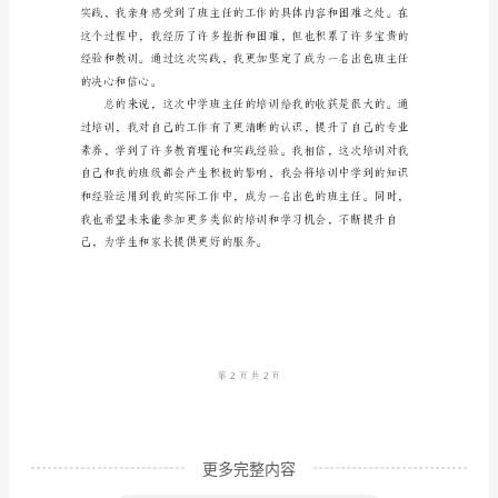
的
培
训
更好地为学生和家长服务。
心
得
体
会
2024
今后的工作起到了很
年，
我
参
加
了
更多完整内容