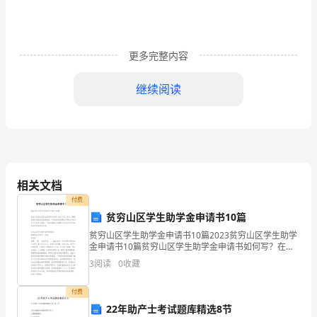
们
常
把
更多完整内容
教
继续阅读
师
比
喻
为
相关文档
红
付费
贫穷山区学生助学金申请书10篇
烛、
贫穷山区学生助学金申请书10篇2023贫穷山区学生助学
金申请书10篇贫穷山区学生助学金申请书如何写？在如
人
今这个年代，需要使用申请的场合越来越多，不同的使
3
阅读
0
收藏
用场景有不同的申请书。为了大家学习借鉴，下面
梯、
付费
春
22年助产士考试题库精选8节