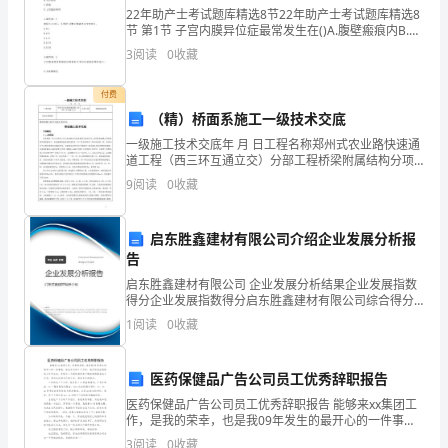
蚕、
22年助产士考试题库精选8节22年助产士考试题库精选8
节 第1节 子宫内膜异位症最常发生在()A.腹壁瘢痕内B.子
铺
宫肌层C.卵巢D.子宫骶骨韧带正确答案：C 测量小儿身长
3
阅读
0
收藏
路
付费
石，
（精）桥面系施工一级技术交底
一级施工技术交底年 月 日工程名称郑州式农业路快速通
意
道工程（西三环互通立交）分部工程桥梁附属结构分项
工程名称 桥面系施工技术交底主要内容：桥面施工技术
在
9
阅读
0
收藏
交底工程概况1.1工程简述农业路西三环立交
表
启东胜鑫建材有限公司介绍企业发展分析报
达
告
启东胜鑫建材有限公司 企业发展分析结果企业发展指数
教
得分企业发展指数得分启东胜鑫建材有限公司综合得分
说明：企业发展指数根据企业规模、企业创新、企业风
育
为。
1
阅读
0
收藏
险、企业活力四个维度对企业发展情况进行评价。该企
业的
这
3.完善学术评价体系。
医药保健品广告公司员工优秀辞职报告
一
医药保健品广告公司员工优秀辞职报告 能够来xx集团工
作，是我的荣幸，也是我09年发生的最开心的一件事
职
情。在这不长的7个月中，我开始适应规律的工作和生
3
阅读
0
收藏