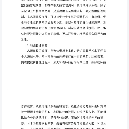
高
职
院
校
师
德
教
育
1.健全职业监视机制。
论
文
教