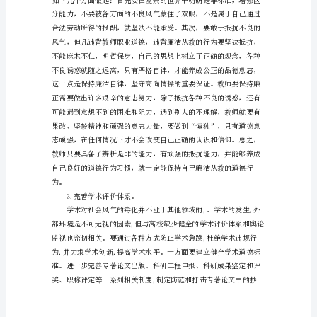
师
是
太
阳
底
下
发生。
最
2.加强自律教育。
崇
高
的
事
业。
人