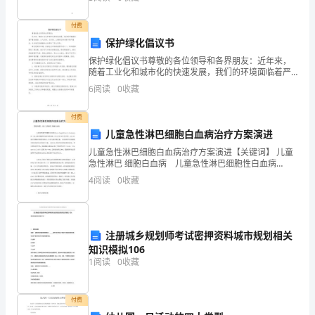
活，开始从一个新的高度来了解医药保健品这个行业，
业
然后
付费
的
保护绿化倡议书
无
保护绿化倡议书尊敬的各位领导和各界朋友：近年来，
随着工业化和城市化的快速发展，我们的环境面临着严
私
重的威胁。大气污染、水污染、土壤退化等问题不断严
6
阅读
0
收藏
重化，这对我们的健康和未来带来了巨大风险。绿化是
保护环境
和
付费
伟
儿童急性淋巴细胞白血病治疗方案演进
儿童急性淋巴细胞白血病治疗方案演进【关键词】 儿童
大。
急性淋巴 细胞白血病 儿童急性淋巴细胞性白血病
（Acute Lymphoblastic Leukemia, ALL）是儿童时期最
4
阅读
0
收藏
下
常见的恶性肿瘤，从
面
是
注册城乡规划师考试密押资料城市规划相关
知识模拟106
的
1
阅读
0
收藏
高
付费
职