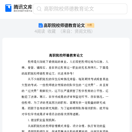
高
高职院校师德教育论文
职
高职院校师德教育论文
付费
院
4
阅读
收藏
（
来自
：
贤阅文档
）
校
师
德
教
育
论
文