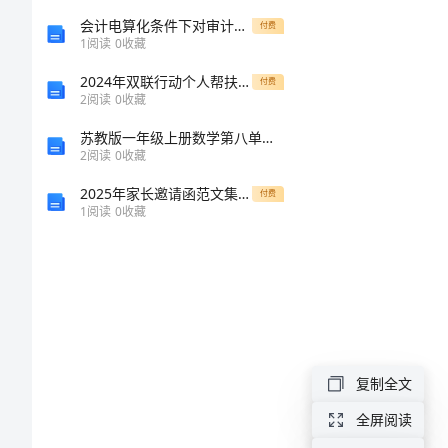
人
会计电算化条件下对审计的影响及对策研究
付费
1
阅读
0
收藏
本
2024年双联行动个人帮扶计划
付费
2
阅读
0
收藏
科
苏教版一年级上册数学第八单元-10以内的加法和减法-测试卷丨精品(黄金题型)
2
阅读
0
收藏
技
2025年家长邀请函范文集锦篇
付费
伦
1
阅读
0
收藏
理
思
想
复制全文
探
全屏阅读