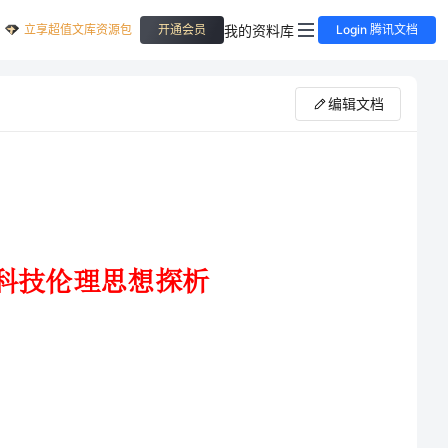
立享超值文库资源包
我的资料库
开通会员
Login 腾讯文档
编辑文档
论文摘要:人道主义是《资本论》审视科技发展的根本伦理维度，