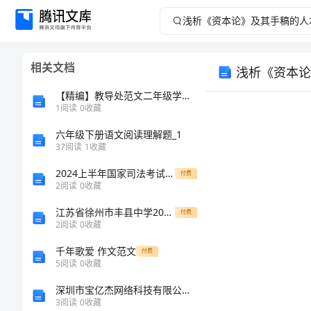
浅
析
相关文档
浅析《资本论
《资
【精编】教导处范文二年级学期工作总结
本
1
阅读
0
收藏
六年级下册语文阅读理解题_1
论》
37
阅读
1
收藏
及
2024上半年国家司法考试（试卷二）综合检测试卷A卷 附答案
付费
2
阅读
0
收藏
其
江苏省徐州市丰县中学2024年高一上学期第一次月考生物试卷解析版
付费
2
阅读
0
收藏
手
千年歌爱 作文范文
付费
稿
5
阅读
0
收藏
深圳市宝亿杰网络科技有限公司介绍企业发展分析报告
的
3
阅读
0
收藏