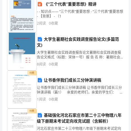
甲
《“三个代表”重要思想》精讲
保密，不得向第三方泄露。
- - 知识点—— “三个代表”重要思想 - “三个代表”重要思想
方
- 【背景】 - （1
第六条合作违约和纠纷解决
2
阅读
0
收藏
希
望
大学生暑期社会实践调查报告论文(多篇范
乙
文)
大学生暑期社会实践调查报告论文暑期社会实践调查报
方
告论文格式（标题：宋体一号）报 告 名 称：暑期社会实
践报告系别：通信工程学院班级：电子信息 091学 生 姓
8
阅读
0
收藏
负
名：黄慧娟学号：XX90508时间：XX
付费
责
第七条协议生效和有效期
让书香伴我们成长三分钟演讲稿
制
让书香伴我们成长三分钟演讲稿 让书香伴我们成长三分
钟演讲稿（篇1） 亲爱的老师们，亲爱的学生们： 大
作
家好！ 今天我演讲的主题是学术，伴随我成长。 书
1
阅读
0
收藏
有自己的颜如玉，书有自己的金屋。没有书的一天
议约定的义务后终止。
并
付费
基础强化河北石家庄市第二十三中物理八年
交
级下册期末考试定向攻克试题（含解析）
月书面通知对方。
付
河北石家庄市第二十三中物理八年级下册期末考试定向