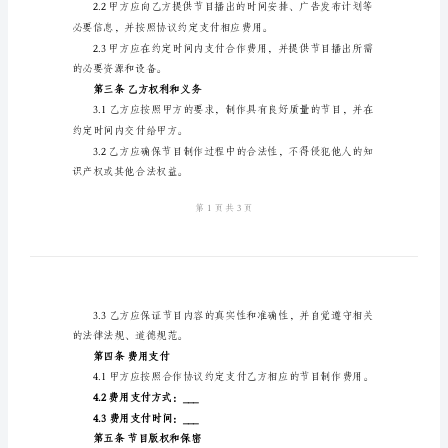
本
乙方（制作公司名称）：___
2024
年
节
第一条节目简介
目
1.1节目名称：___
制
1.2节目类型：___
作
1.3节目内容：___
协
第二条甲方权利和义务
议
书
求。
范
本