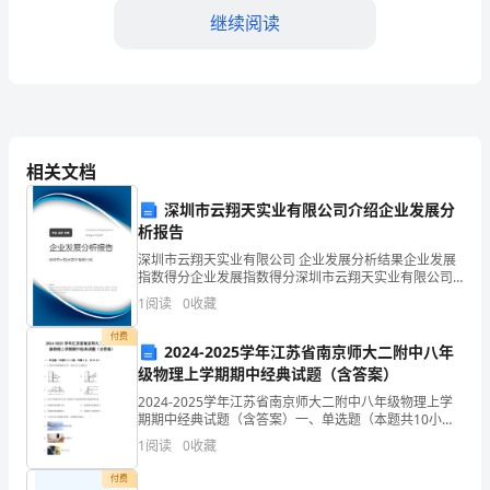
称）：
继续阅读
___
乙
方
的法律法规、道德规范。
（制
相关文档
第四条费用支付
作
深圳市云翔天实业有限公司介绍企业发展分
析报告
公
深圳市云翔天实业有限公司 企业发展分析结果企业发展
司
4.2费用支付方式：___
指数得分企业发展指数得分深圳市云翔天实业有限公司
综合得分说明：企业发展指数根据企业规模、企业创
1
阅读
0
收藏
新、企业风险、企业活力四个维度对企业发展情况进行
名
4.3费用支付时间：___
评价。
付费
2024-2025学年江苏省南京师大二附中八年
称）：
第五条节目版权和保密
级物理上学期期中经典试题（含答案）
___
2024-2025学年江苏省南京师大二附中八年级物理上学
期期中经典试题（含答案）一、单选题（本题共10小
鉴
题，每题3分，共30分）1、小明同学测量圆柱直径，他
1
阅读
0
收藏
的方法正确的是A． B．C． D．2、自行车
于
付费