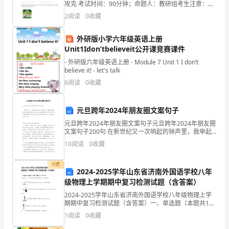
攻克 考试时间：90分钟；命题人：教研组考生注意：
一
1、本卷分第I卷（选择题）和第Ⅱ卷（非选择题）两部
2
阅读
0
收藏
分，满分100分，考试时间90分钟2、答卷前，考生务
档
外研版小学六年级英语上册
电
Unit1Idon’tbelieveit公开课竞赛课件
- 外研版六年级英语上册 - Module 7 Unit 1 I don’t
视
believe it! - let's talk
节
6
阅读
0
收藏
目，
元旦跨年2024年朋友圈文案句子
双
元旦跨年2024年朋友圈文案句子元旦跨年2024年朋友圈
文案句子200句 在新世纪又一次响起的钟声里，我举起
方
杯，任晶莹的思绪悄悄地伴随钟声飘向你身边，深深地
10
阅读
0
收藏
祝福你元旦快乐!下面是小编整理的元旦跨年
根
付费
据
2024-2025学年山东省济南外国语学校八年
级物理上学期期中复习检测试题（含答案）
平
2024-2025学年山东省济南外国语学校八年级物理上学
期期中复习检测试题（含答案）一、单选题（本题共10
等
小题，每题3分，共30分）1、如图所示，对于下列实验
1
阅读
0
收藏
中所描述的物理过程，说法正确的是A．试管内
自