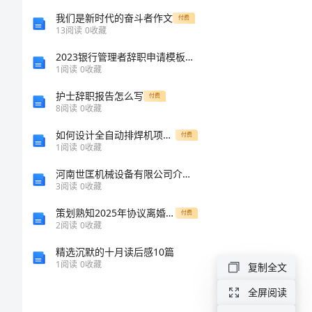
学
我们是新时代的奋斗者作文
付费
13
阅读
0
收藏
生
2023银行管理者辞职申请模板（通用8篇）
观
1
阅读
0
收藏
察
护士辞职报告怎么写
付费
日
8
阅读
0
收藏
记
如何设计全自动排焊机项目可行性研究报告技术工艺设备选型财务概算厂区规划投资方案资料
付费
1
阅读
0
收藏
冬
河南世匡机械设备有限公司介绍企业发展分析报告
至
3
阅读
0
收藏
策划熟知2025年协议离婚程序
付费
12
2
阅读
0
收藏
月
精选沉默的十月读后感10篇
1
阅读
0
收藏
复制全文
22
全屏阅读
日