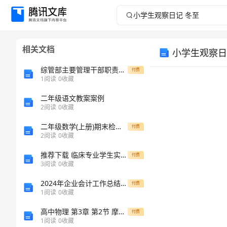
小
学
相关文档
小学生观察日
生
综管部主要管理干部职责分工范文
付费
观
1
阅读
0
收藏
二年级语文教案案例
察
2
阅读
0
收藏
日
二年级数学(上册)期末检测试题 江苏版（II卷） (附解析)
付费
2
阅读
0
收藏
记
推荐下载 临床专业学生实习报告
付费
3
阅读
0
收藏
冬
2024年企业会计工作总结模板
付费
至
1
阅读
0
收藏
高中物理 第3章 第2节 摩擦力练习（含解析）新人教版必修第一册-新人教版高一第一册物理试题
付费
小
1
阅读
0
收藏