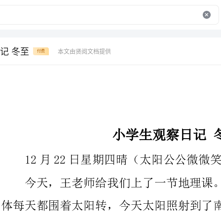
记 冬至
本文由贤阅文档提供
付费
小学生观察日记冬至
12月22日星期四晴（太阳公公微微笑）
今天，王老师给我们上了一节地理课。我知道了，地球这个球
体每天都围着太阳转，今天太阳照射到了南回归线，今天是一年中
白天最短，黑夜最长的一天。
从今天以后太阳会往地球的北边照射，照到赤道的时候我们这
里就是春分，越往北来天气越暖和，照射到北回归线我们这就是夏