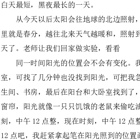
天了。老师让我们回家做实验，看看
同一时间阳光的位置会不会有变化。我一回到家就奔向我的卧
室，可找了几分钟也没找到阳光，可把我急坏了，又找了厨房、卫
生间、书房，最后在阳台和大卧室找到了，我来到大卧室，一拉开
窗帘，阳光就像一只只饥饿的老鼠来偷吃油一样聚到一起。现在时
刻，中午12点整，现在时刻，中午12点整。是钟表报时了，就选
12点吧，我赶紧拿起笔在阳光照到的位置画上了线，牢牢的记
个位置。为了保险起见，我又到阳台光线的位置画了条线。要是爸
爸下午回来给我擦了怎么办？我想到了，爸爸回家晚，我有时间把
我的实验告诉他，相信他会支持我的。看着这条线，我真希望明天
快点来，好看看老师是不是说谎。
12月23日星期五晴（太阳公公真欢喜）