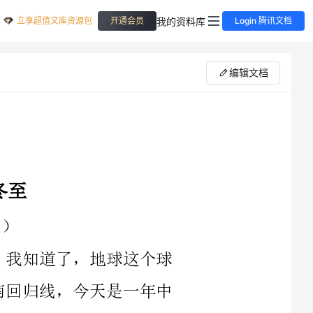
立享超值文库资源包
我的资料库
开通会员
Login 腾讯文档
编辑文档