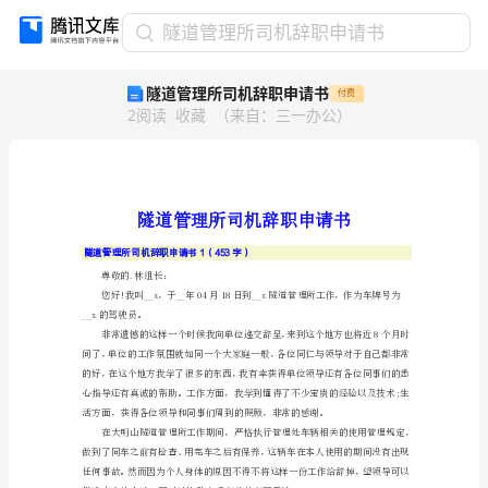
隧
隧道管理所司机辞职申请书
道
隧道管理所司机辞职申请书
付费
管
2
阅读
收藏
（
来自
：
三一办公
）
理
所
司
机
辞
职
隧道管理所司机辞职申请书1（453字）
申