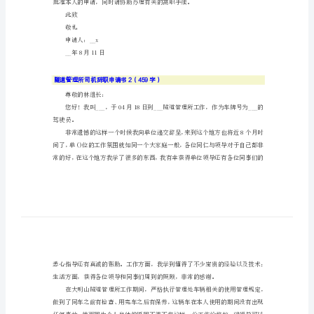
尊敬的.林组长：
请
书
__x的驾驶员。
隧
道
管
理
所
司
机
辞
职
此致
申
敬礼