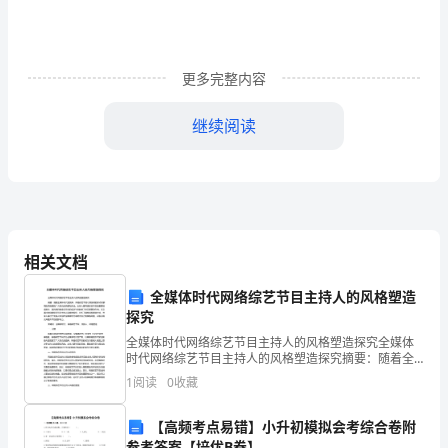
书
1（453
更多完整内容
字）
继续阅读
尊
敬
的.
林
相关文档
组
全媒体时代网络综艺节目主持人的风格塑造
长：
探究
您
全媒体时代网络综艺节目主持人的风格塑造探究全媒体
时代网络综艺节目主持人的风格塑造探究摘要：随着全
此致
好!
媒体时代的到来，网络综艺节目以其独特的形式和鲜明
1
阅读
0
收藏
的风格受到广大观众的热爱和关注。主持人是网络综艺
敬礼
节目的重
我
【高频考点易错】小升初模拟会考综合卷附
申请人：___
参考答案【培优B卷】