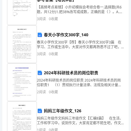
叫
__年__月__日
【高频考点易错】小升初模拟会考综合卷一.选择题(共6
__x，
题，共12分)1.把38%改写成成数，正确的是（ ）。A.三
成八 B.十二成 C.九成九 D.二成五
3
阅读
0
收藏
于
__
春天小学作文300字_140
年
春天小学作文300字【荐】春天小学作文300字3篇 在
学习、工作或生活中，大家对作文都再熟悉不过了吧，
04
借助作文人们可以实现文化交流的目的。那要怎么写好
3
阅读
0
收藏
作文呢？下面是小编为大家整理的春天小学作文3
月
18
2024年科研技术员的岗位职责
日
2024年科研技术员的岗位职责 2024年科研技术员的岗
位职责1 （1）贯彻执行计量法律、法规及相关计量检
到
定规程，制定和完善公司计量管理制度和操作规程和校
2
阅读
0
收藏
准计划。 （2）建立计量器具台帐并持续更新
__x
隧
妈妈三年级作文_126
妈妈三年级作文妈妈三年级作文【汇编8篇】 在生活、
道
工作和学习中，说到作文，大家肯定都不陌生吧，作文
是人们以书面形式表情达意的言语活动。那么你知道一
1
阅读
0
收藏