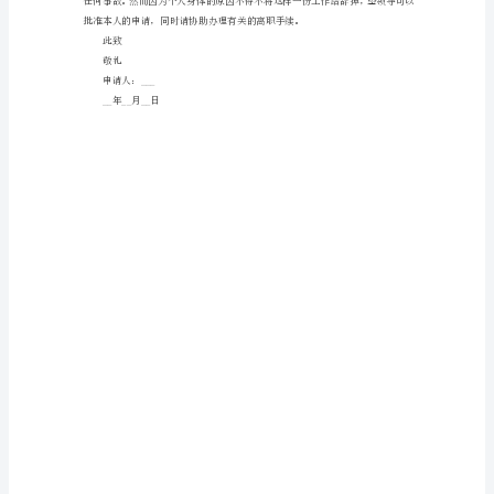
请
申请人：__x
书
__年8月11日
隧
道
隧道管理所司机辞职申请书2（459字）
管
尊敬的林组长：
理
所
驾驶员。
司
机
辞
职
申
请