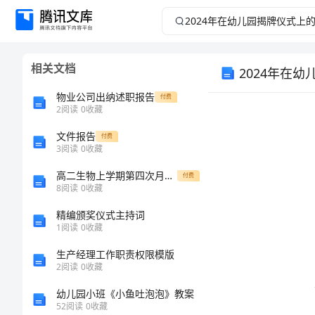
2024
年
相关文档
2024年在
在
物业公司出纳述职报告
付费
幼
2
阅读
0
收藏
儿
文件报告
付费
3
阅读
0
收藏
园
高二生物上学期第四次月考试题
付费
8
阅读
0
收藏
揭
精编颁奖仪式主持词
1
阅读
0
收藏
牌
生产经理工作职责权限模版
仪
2
阅读
0
收藏
幼儿园小班《小鱼吐泡泡》教案
式
52
阅读
0
收藏