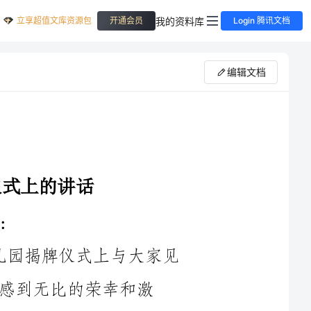
立享超值文库资源包
我的资料库
开通会员
Login 腾讯文档
编辑文档
大家好！很高兴能够在2024年的幼儿园揭牌仪式上与大家见
幸和激
动。首先，我要向所有为幼儿园建设付出努力的家长、老师们表
示衷心的感谢！正是你们的支持和付出，才让这所幼儿园得以如