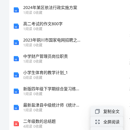
上
2024年某区依法行政实施方案
1
阅读
0
收藏
的
高二考试的作文800字
1
阅读
0
收藏
讲
2023年铜川市国家电网招聘之机械动力类考试题库精品（夺冠系列）
1
阅读
0
收藏
话
中学财产管理员岗位职责
2024
1
阅读
0
收藏
心。
年
小学生体育的教学计划_1
0
阅读
0
收藏
在
新版四年级下学期综合复习练习小学语文期末模拟试卷
幼
1
阅读
0
收藏
儿
最新盐津县中级统计师《统计基础知识理论及相关知识》全真模拟试题（附答案及解析）
园
1
阅读
0
收藏
复制全文
揭
二年级数的总结题
全屏阅读
4
阅读
0
收藏