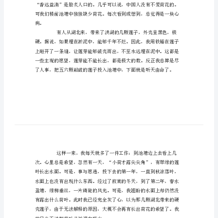
荷
韵
读！
随
笔
范
文
徊”，再也不见什么荷花了。
如
果
说
周
敦
颐