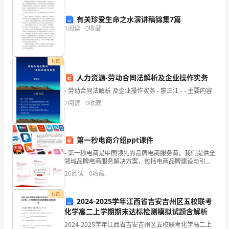
的
有关珍爱生命之水演讲稿锦集7篇
舞
1
阅读
0
收藏
者，
付费
那
人力资源-劳动合同法解析及企业操作实务
么，
- 劳动合同法解析 及企业操作实务 - 廖正江 - - 主要内容
季
2
阅读
0
收藏
令人灰心的一年。
老
笔
第一秒电商介绍ppt课件
- 第一秒电商是中国领先的品牌电商服务商，我们提供全
下
领域品牌电商服务解决方案，包括电商品牌建设与引
入、电商系统技术解决方案、全平台运营与实效数字营
的
26
阅读
0
收藏
销。我们深耕化妆品、时尚、家居、母婴等垂直类电商
领域，
荷
付费
2024-2025学年江西省吉安吉州区五校联考
花
化学高二上学期期末达标检测模拟试题含解析
2024-2025学年江西省吉安吉州区五校联考化学高二上
则