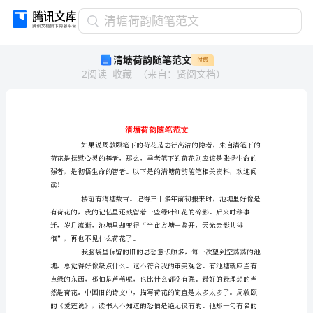
清
清塘荷韵随笔范文
塘
清塘荷韵随笔范文
付费
荷
2
阅读
收藏
（
来自
：
贤阅文档
）
韵
随
笔
范
文
清
塘