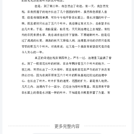
笔
病。
下
的
荷
花
是
志
行
高
洁
的
隐
更多完整内容
者，