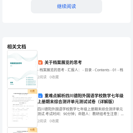
朱
继续阅读
自
清
笔
下
相关文档
的
关于档案展览的思考
荷
- 档案展览的思考 - 汇报人： - 目录 - Contents - 01 - 档
花
2
阅读
0
收藏
是
付费
重难点解析四川德阳外国语学校数学七年级
抚
上册期末综合测评单元测试试卷（详解版）
的目光无法把荷叶从淤泥中吸出。
慰
四川德阳外国语学校数学七年级上册期末综合测评单元
测试 考试时间：90分钟；命题人：教研组考生注意：
心
1、本卷分第I卷（选择题）和第Ⅱ卷（非选择题）两部
2
阅读
0
收藏
分，满分100分，考试时间90分钟2、答卷前，考生务
灵
付费