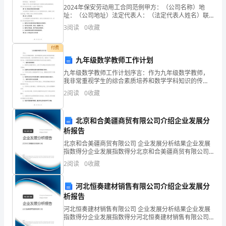
业
2024年保安劳动用工合同范例甲方：（公司名称）地
址：（公司地址）法定代表人：（法定代表人姓名）联
技
系电话：（联系电话）乙方：（员工姓名）身份证号
3
阅读
0
收藏
码：（身份证号码）联系电话：（联系电话）根据《中
术
华人民共
愿您们的事业蒸蒸日上!
付费
学
九年级数学教师工作计划
九年级数学教师工作计划序言：作为九年级数学教师，
院
我非常重视学生的综合素质培养和数学学科知识的传
授。在新学期即将开始之际，我制定了下面的工作计
经
2
阅读
0
收藏
人事岗位面试自我介绍（篇2）
划，以确保课堂教学的高质量和学生综合能力的提升。
一、 教学目
济
北京和合美疆商贸有限公司介绍企业发展分
各位面试官：
系
析报告
北京和合美疆商贸有限公司 企业发展分析结果企业发展
您们好!
会
指数得分企业发展指数得分北京和合美疆商贸有限公司
综合得分说明：企业发展指数根据企业规模、企业创
计
2
阅读
0
收藏
新、企业风险、企业活力四个维度对企业发展情况进行
评价。
电
河北恒奏建材销售有限公司介绍企业发展分
人力职业专员。
析报告
算
河北恒奏建材销售有限公司 企业发展分析结果企业发展
化
指数得分企业发展指数得分河北恒奏建材销售有限公司
综合得分说明：企业发展指数根据企业规模、企业创