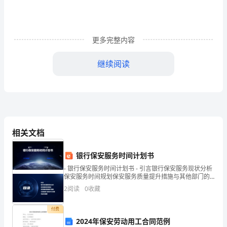
招
聘
主
更多完整内容
管：
继续阅读
您
好!
办的辩论赛中获得冠军。
我
是
相关文档
广
银行保安服务时间计划书
东
- 银行保安服务时间计划书 - 引言银行保安服务现状分析
保安服务时间规划保安服务质量提升措施与其他部门的
轻
协作与沟通总结与展望 - 引言
2
阅读
0
收藏
工
的专业技能，相信我是您的最佳选择。
付费
职
2024年保安劳动用工合同范例