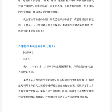
岗
位
面
试
自
我
介
绍
（篇
1）
尊
敬
的