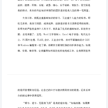
人事岗位面试自我介绍（篇1）
人
尊敬的招聘主管：
事
您好!
岗
位
面
试
自
我
谨向您作一次自我推荐。
介
绍
人
事