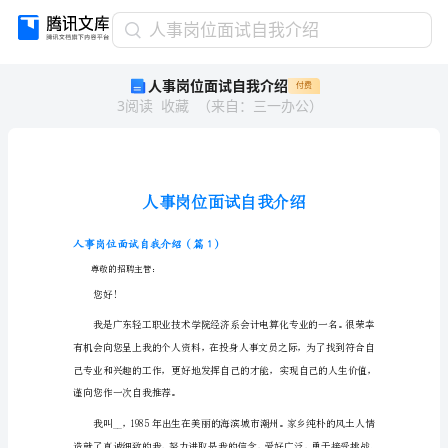
人
人事岗位面试自我介绍
事
人事岗位面试自我介绍
付费
岗
3
阅读
收藏
（
来自
：
三一办公
）
位
面
试
自
我
介
绍