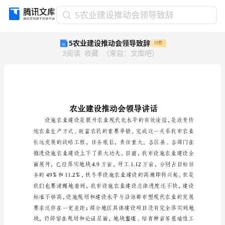
5
5农业建设推动会领导致辞
农
5农业建设推动会领导致辞
付费
业
3
阅读
收藏
（
来自
：
文库吧
）
建
设
推
动
会
领
导