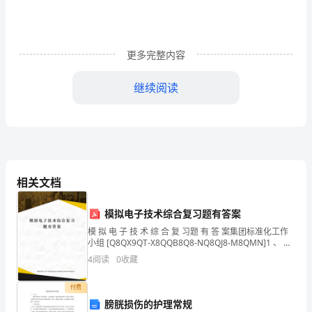
代
化
更多完整内容
水
继续阅读
平
的
有
效
相关文档
途
径，
模拟电子技术综合复习题有答案
模 拟 电 子 技 术 综 合 复 习题 有 答 案集团标准化工作
是
小组 [Q8QX9QT-X8QQB8Q8-NQ8QJ8-M8QMN]1 、 在
本 征 半 导 体 中 掺 入 微 量 的A. 二2
改
4
阅读
0
收藏
变
付费
膀胱损伤的护理常规