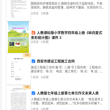
传
膀胱损伤护理常规定义 膀胱空虚时位于盆腔深处，不易
统
受损伤，膀胱充盈时壁薄，延伸至下腹部，在受到外力
的作用时发生膀胱浆膜层、肌层、黏膜层的破裂，引起
2
阅读
0
收藏
农
膀胱腔完整性 破坏、血尿外渗。临床表现1、休克：
业
人教课标版小学数学四年级上册《纵向复式
生
条形统计图》课件 2
产
4
阅读
0
收藏
方
付费
式、
西安市建设工程施工合同
致
建设工程施工合同 编 号：( )第 号工程名称：工程地点：
况一月一报。
建设单位：地 点： 电话：施工单位： 地 点： 电 话：签
订日期：
富
1
阅读
0
收藏
二、标准要高
农
付费
民
人教版七年级上册第七单元作文未来人类
人教版七年级上册第七单元作文未来人类 “现在是早上
的
7点整，请您起床，请您起床……”在多功能枕头的催下，
我又迎来了新的一天。 我穿上四季装，这衣服会根据
2
阅读
0
收藏