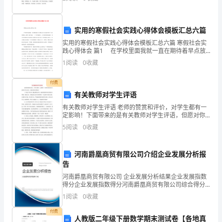
重
天气自动调节，而且还能变换款式呢!然后，我
要
实用的寒假社会实践心得体会模板汇总六篇
举
实用的寒假社会实践心得体会模板汇总六篇 寒假社会实
践心得体会 篇1 在学校里面我就一直在期待着早点放
措。
假，如今总算是等来了今年的寒假，我终于能去体会一
1
阅读
0
收藏
下工作的滋味了，在学校的时候我就一直在
完
付费
成
有关教师对学生评语
这
有关教师对学生评语 老师的赞赏和评价，对学生都有一
定影响！下面带来的是有关教师对学生评语，但愿对你
一
有所帮助！ 1、你是个讲文明、懂礼貌的好孩子，能接受
5
阅读
0
收藏
教师和同学的批评，帮助；你的正
关
河南爵凰商贸有限公司介绍企业发展分析报
系
告
我
河南爵凰商贸有限公司 企业发展分析结果企业发展指数
得分企业发展指数得分河南爵凰商贸有限公司综合得分
市
说明：企业发展指数根据企业规模、企业创新、企业风
1
阅读
0
收藏
险、企业活力四个维度对企业发展情况进行评价。该企
农
业的
付费
人教版二年级下册数学期末测试卷【各地真