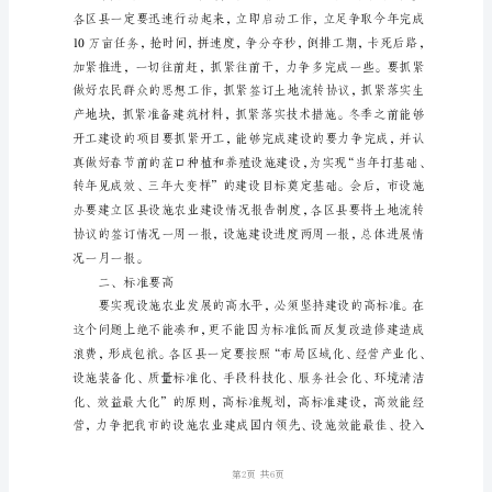
话
设
施
农
施农业建设的攻坚战。
业
一、动作要快
建
设
是
提
升
农
业
现