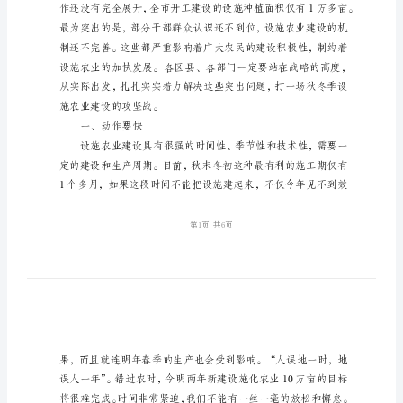
致
辞
农
业
建
设
推
动
会
领
导
讲