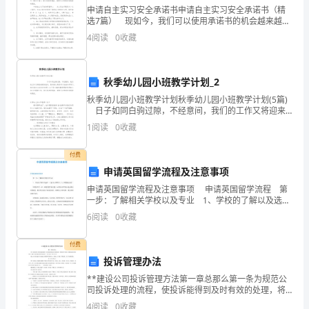
规
申请自主实习安全承诺书申请自主实习安全承诺书（精
仓库管理岗位职责简短范文篇5
章
选7篇） 现如今，我们可以使用承诺书的机会越来越
多，承诺书是单方意思表示，不具有合同效力。怎么写
4
阅读
0
收藏
承诺书才能避免踩雷呢？下面是小编为大家整理的申请
制
自
度。
秋季幼儿园小班教学计划_2
2、
秋季幼儿园小班教学计划秋季幼儿园小班教学计划(5篇)
日子如同白驹过隙，不经意间，我们的工作又将迎来
负
新的进步，是时候认真思考计划该如何写了。我们该怎
1
阅读
0
收藏
么拟定计划呢？
岗下班。
责
付费
仓
申请英国留学流程及注意事项
库
申请英国留学流程及注意事项 申请英国留学流程 第
一步：了解相关学校以及专业 1、学校的了解以及选
择：( 建议此步骤在大三上学期就能完成) 和任何升学
日
吸尘及抹窗玻璃。
6
阅读
0
收藏
一样，择校是留学的关键。如何在众多学校中选
常
付费
投诉管理办法
管
**建设公司投诉管理方法第一章总那么第一条为规范公
理
司投诉处理的流程，使投诉能得到及时有效的处理，将
因投诉产生的负 面影响或损失降至最低，根据《**建设
4
阅读
0
收藏