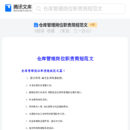
仓
仓库管理岗位职责简短范文
库
仓库管理岗位职责简短范文
付费
管
3
阅读
收藏
（
来自
：
三一办公
）
理
岗
位
职
责
简
短