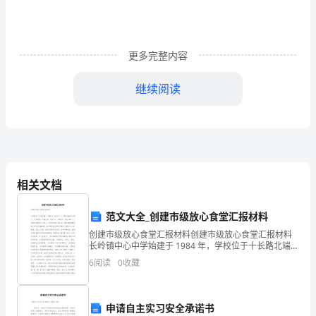
文
篇
更多完整内容
1
继续阅读
1、
服
仓库管理岗位职责简短范文篇3
从
领
复核、包装、交接、RF及信息系统操作);
相关文档
导,
遵
范文大全_创建市级放心食堂汇报材料
顺利安全的进行
创建市级放心食堂汇报材料创建市级放心食堂汇报材料
守
长岭镇中心中学始建于 1984 年，学校位于十长路北端黑
石山脚下，交通便利，环境优美。现有 15 个教学班，学
各
6
阅读
0
收藏
生 864 人。学校现有教职工 136
项
急预案处理;
申请自主实习安全承诺书