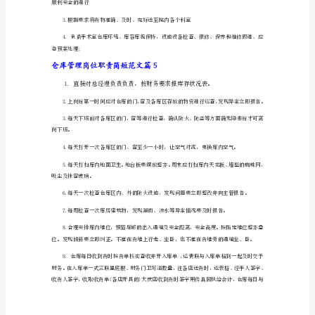
仓库管理岗位职责简短范文篇2
范
文
仓
2，配件管理，出入库数据实时登记。
库
3、电脑录入数据，账物相符。
管
4，确保工作场地5S作业达标。
理
岗
5，负责完成上级分配的其他临时性事务。
位
6，工作差异及
职
7，遵守公司各项规章制度与劳动纪律。
责
简
短
范