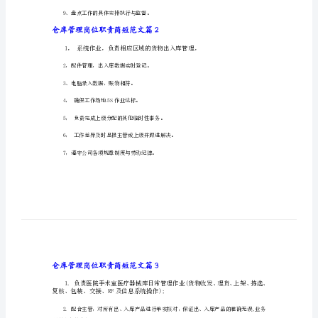
仓库管理岗位职责简短范文篇1
范
1、服从领导,遵守各项规章制度。
文
2、负责仓库日常管理工作。
仓
库
4、按仓库规定收发料。
管
理
5、物料进仓入库,仓位的筹划与正确的摆放。
岗
6、仓库的安全工作和物料保管防护工作。
位
7、作业单据的正确开制、确认与交接。
职
责
8、每日物料明细账目的登记。
简
9、盘点工作的具体安排执行与监督。
短