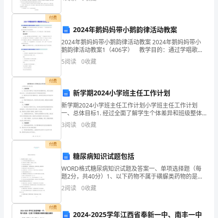
工
集团投诉管理制度》，结合实际，制订本方法。第二条
作。
付费
2024年鹅妈妈带小鹅韵律活动教案
3、
2024年鹅妈妈带小鹅韵律活动教案 2024年鹅妈妈带小
鹅韵律活动教案1（406字） 教学目的：通过学唱歌曲
根
和表演歌曲，使幼儿懂得当一个人遇到困难时争取别人
5
阅读
0
收藏
的帮助和合作是很重要的。 准备：预备若干
据
付费
实
新学期2024小学班主任工作计划
际
新学期2024小学班主任工作计划小学班主任工作计划
一、总体目标1. 经过全面了解学生个体差异和班级整体
工
特点，建立良好的师生关系，为学生提供良好的学习环
3
阅读
0
收藏
境和教育资源。2. 激发学生学习的兴趣和动力，培养
作
付费
状
糖尿病知识试题包括
WORD格式糖尿病知识试题及答案一、单项选择题（每
况,
题2分，共40分）1、以下药物不属于磺脲类药物的是
（A）A、米格列奈B、优降糖C、美吡哒D、亚莫利2、
积
2
阅读
0
收藏
吡格列酮口服降糖药是（A）A、胰岛素增敏剂B、α
极
付费
2024-2025学年江西省奉新一中、南丰一中