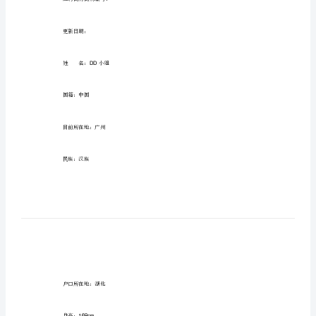
大
学
生
大学生求职简历的范文
求
职
简
历
的
个人根本简历
范
文
应聘简历简历编号：
大
学