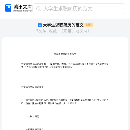
大
大学生求职简历的范文
学
大学生求职简历的范文
付费
生
3
阅读
收藏
（
来自
：
万文网
）
求
职
简
历
的
范
文
,,