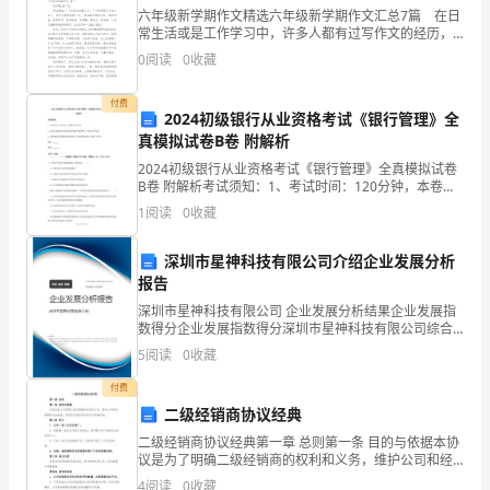
于
六年级新学期作文精选六年级新学期作文汇总7篇 在日
年龄：岁
****
常生活或是工作学习中，许多人都有过写作文的经历，
个
对作文都不陌生吧，作文可分为小学作文、中学作文、
0
阅读
0
收藏
大学作文（论文）。你所见过的作文是什么样的呢？下
人
面
付费
培训认证：
2024初级银行从业资格考试《银行管理》全
简
真模拟试卷B卷 附解析
历
2024初级银行从业资格考试《银行管理》全真模拟试卷
B卷 附解析考试须知：1、考试时间：120分钟，本卷满
表
诚信徽章：
分为100分。 2、请首先按要求在试卷的指定位置填写您
1
阅读
0
收藏
的姓名、准考证号等信息。 3、请仔细阅读
格
深圳市星神科技有限公司介绍企业发展分析
式,
报告
求职意向及工作经历
深圳市星神科技有限公司 企业发展分析结果企业发展指
个
数得分企业发展指数得分深圳市星神科技有限公司综合
得分说明：企业发展指数根据企业规模、企业创新、企
人
5
阅读
0
收藏
业风险、企业活力四个维度对企业发展情况进行评价。
该企
付费
简
二级经销商协议经典
历
二级经销商协议经典第一章 总则第一条 目的与依据本协
议是为了明确二级经销商的权利和义务，维护公司和经
表
应聘职位：
销商的合法权益，促进双方的良好合作关系而制定的。
4
阅读
0
收藏