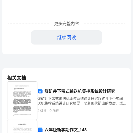
类
别：
个
更多完整内容
人
继续阅读
简
历
表
户口所在地：湖北
格,
相关文档
还
身高：
168cm
煤矿井下带式输送机集控系统设计研究
有
煤矿井下带式输送机集控系统设计研究煤矿井下带式输
送机集控系统设计研究摘要：随着现代矿山的发展，煤
更
矿井下带式输送机被广泛应用于矿山的运输系统中。为
4
阅读
0
收藏
了提高矿山运输的效率和安全性，本论文设计了一种井
婚姻状况：未婚
多
下带式输
关
六年级新学期作文_148