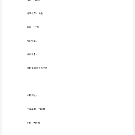
生
更新日期：
求
职
姓名：小姐
DD
简
历
的
国籍：中国
范
文
目前所在地：广州
由
整
民族：汉族
理
发
布，