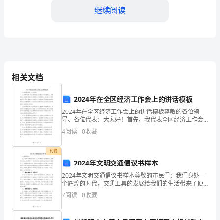
这
继续阅读
里。
我
是
初
相关文档
一
2024年在全区经济工作会上的讲话模板
班
2024年在全区经济工作会上的讲话模板尊敬的各位领
导、各位代表：大家好！首先，我代表全区经济工作会
的
议组全体成员，对新时代全区经济工作会议的召开表示
4
阅读
0
收藏
热烈的祝贺，向大家表示热烈的欢迎！同时，我也代表
全区经
班
付费
长。
2024年文明交通倡议书样本
2024年文明交通倡议书样本尊敬的市民们：我们身处一
____。
个辉煌的时代，交通工具的发展给我们的生活带来了便
利，但也带来了一系列的问题。交通事故的发生频率居
7
阅读
0
收藏
今
高不下，交通拥堵问题严重，交通规则的执行力度不
够，交
天，