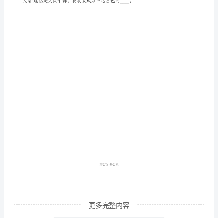
大
是草，挤出来的是奶。
家
好，
很
荣
幸
能
和
大
家
欢
聚
更多完整内容
在