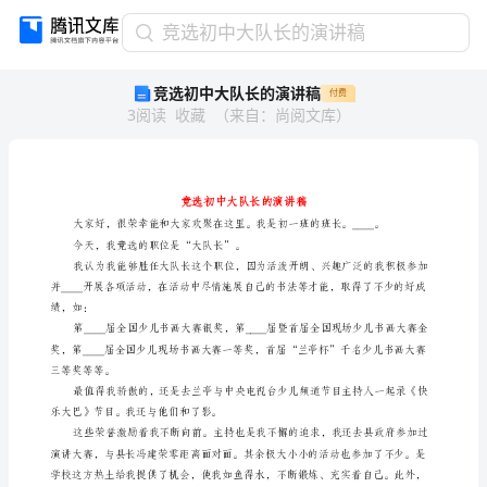
竞
竞选初中大队长的演讲稿
选
竞选初中大队长的演讲稿
付费
初
3
阅读
收藏
（
来自
：
尚阅文库
）
中
大
队
长
的
演
今天，我竞选的职位是“大队长”。
讲