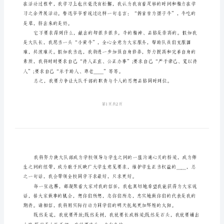
稿
竞
绩，如：
选
初
中
三等奖等等。
大
队
乐大巴》节目。我还与他们和了影。
长
的
演
讲
稿