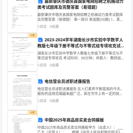
最新肇庆市德庆县国家电网招聘之机械动力
我
类考试题库及完整答案（易错题）
最新肇庆市德庆县国家电网招聘之机械动力类考试题库
竞
及完整答案（易错题） 第一部分 单选题(50题) 1、某平
面垂直于一投影面，则该平面在另外两投影面上( )。A.反
1
阅读
0
收藏
选
映实形B.为缩小了的类似形C
付费
的
2023-2024学年湖南长沙市实验中学数学人
教版七年级下册不等式与不等式组专项攻克试卷
职
（详解版）
湖南长沙市实验中学数学人教版七年级下册不等式与不
位
等式组专项攻克 考试时间：90分钟；命题人：教研组考
生注意：1、本卷分第I卷（选择题）和第Ⅱ卷（非选择
1
阅读
0
收藏
题）两部分，满分100分，考试时间90分钟2、答卷
是
“大
电信营业员述职述廉报告
电信营业员述职述廉报告 在人们素养不断提高的今天，
队
报告的适用范围越来越广泛，其在写作上有一定的技
巧。你还在对写报告感到一筹莫展吗？下面是小编为大
长”。
1
阅读
0
收藏
家收集的电信营业员述职述廉报告，希望能够帮助到大
家
我
付费
中国2025年商品房买卖合同模板
认
中国2025年商品房买卖合同模板甲方（出卖人）：____
为
乙方（买受人）：____根据《中华人民共和国合同法》、