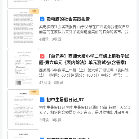
征，能够区分三种几何图形。活动前我对活动的内容进
伟
行了思
付费
大
卖电脑的社会实践报告
卖电脑的社会实践报告 由于父母在广西北海我也就自然
的
而言的在放假后来到了北海这座美丽的临海的城市。我
很喜欢电脑，我的专业也是计算机科学与技术专业，来
祖
4
阅读
0
收藏
到这个城市，安排下来的第一件事情当然去看看当地的
电脑城
国
【单元卷】西师大版小学二年级上册数学试
母
题-第六单元《表内除法》单元测试卷(含答案)
西师版小学数学二年级（上）第六单元测试卷（表内除
亲
法）（时间：60 分钟 满分：100 分）学校： 考号： 班
级： 得分：一、填空。 （每空 1 分，共 23 分）1．18
问
43
阅读
0
收藏
颗珠子，平均分成（每盒（）盒
了
付费
初中生暑假日记_37
一
初中生暑假日记 初中生暑假日记通用15篇 转眼一天又过
去了，相信你会领悟到不少东西，是时候抽出时间写写
声
日记了。那么你真的懂得怎么写日记吗？下面是小编整
2
阅读
0
收藏
理的初中生暑假日记，仅供参考，欢迎大
早
安，