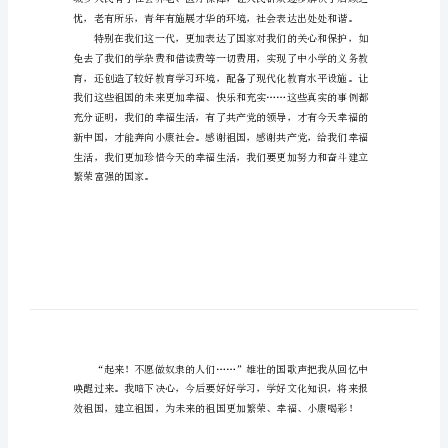
字
幸
福
的
和
谐
的道路……
社
会
作
文
550
字