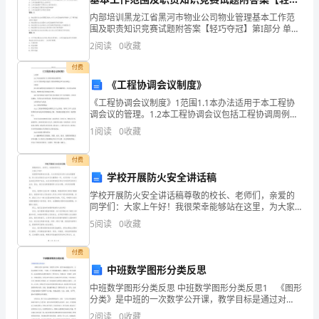
严
夺冠】
内部培训黑龙江省黑河市物业公司物业管理基本工作范
围及职责知识竞赛试题附答案【轻巧夺冠】第I部分 单选
又
题（50题）1. 物业服务企业在管理区域内对公共设施的
2
阅读
0
收藏
维护,以下哪项是正确的?A: 公共设施维护是业
神
付费
圣
《工程协调会议制度》
《工程协调会议制度》1范围1.1本办法适用于本工程协
的
调会议的管理。1.2本工程协调会议包括工程协调周例会
和专业协调会。2职责2.1项目监理单位负责组织召开工
1
阅读
0
收藏
国
程协调周例会，负责会议内容的记录、整理和会议
旗
付费
学校开展防火安全讲话稿
敬
学校开展防火安全讲话稿尊敬的校长、老师们，亲爱的
了
同学们：大家上午好！我很荣幸能够站在这里，为大家
讲述有关防火安全的重要性。防火安全是我们生活中至
5
阅读
0
收藏
关重要的一环，关系到每一个人的生命安全和财产安
一
全，也关系
付费
个
中班数学图形分类反思
礼，
中班数学图形分类反思 中班数学图形分类反思1 《图形
分类》是中班的一次数学公开课，教学目标是通过对
向
比，让幼儿感知长方形形、三角形、正方形的基本特
2
阅读
0
收藏