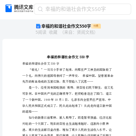
幸
幸福的和谐社会作文550字
福
幸福的和谐社会作文550字
付费
的
5
阅读
收藏
（
来自
：
贤阅文档
）
和
谐
社
会
作
文
幸福的和谐社会作文550字
550