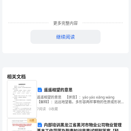
礼！”
一
双
更多完整内容
双
继续阅读
小
手
举
了
相关文档
起
遥遥相望的意思
来，
遥遥相望的意思 【拼音】：yáo yáo xiāng wàng
【解释】：远远地望着。多形容两样事物的性质或形状
向
相类似，配得上。 【成语接龙】：遥遥相望——望梅
7
阅读
0
收藏
止渴——渴者易饮——饮恨而终—
那
付费
庄
内部培训黑龙江省黑河市物业公司物业管理
基本工作范围及职责知识竞赛试题附答案【轻巧