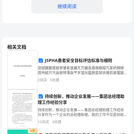
律
继续阅读
法
规
三、消防疏散和逃生措施
和
标
相关文档
准，
JSPHA患者安全目标评估标准与细则
对
蒁螁羇膄蒇螁聿肇莃螀蝿芃艿蝿袁肅薇螈羄芁蒃袇肆肄
荿袆螆艿芅袅袈肂薄袅肀芈薀袄膃膀蒆袃袂莆莂葿羅腿
大
芈蒈肇莄薆蒈螇膇蒂薇衿莂莈薆羁膅芄薅膃羈蚃薄袃芄
2
阅读
0
收藏
蕿薃羅肆蒅薃肈节莁薂螇肅芇薁袀芀薆蚀羂肃蒂虿肄芈
楼
莈蚈袄肁
进
持续创新，推动企业发展——集团总经理助
理工作经验分享
行
持续创新，推动企业发展——集团总经理助理工作经验
分享作为一个企业的总经理助理，我的工作不仅是协助
全
总经理进行日常管理，还包括维护公司文化，推动企业
10
阅读
0
收藏
保证人员能够顺利疏散。
发展等多方面的任务。特别是在如今动态多变的市场环
面
境下，企
付费