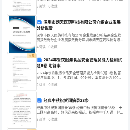
趣，鼓励学生留心生活，把自写或在他人的指导下，写
大
3
阅读
0
收藏
出的作文、片段、日记、书信等文字资料
楼
深圳市朗天医药科技有限公司介绍企业发展
的
分析报告
消
深圳市朗天医药科技有限公司 企业发展分析结果企业发
展指数得分企业发展指数得分深圳市朗天医药科技有限
公司综合得分说明：企业发展指数根据企业规模、企业
防
4
阅读
0
收藏
创新、企业风险、企业活力四个维度对企业发展情况进
行评
安
付费
2024年餐饮服务食品安全管理员能力检测试
题B卷 附答案
全
2024年餐饮服务食品安全管理员能力检测试题B卷 附答
管
案注意事项：1、考试时间：90分钟，本卷满分为100
分。 2、请首先按要求在试卷的指定位置填写您的姓名、
2
阅读
0
收藏
理
单位等信息。 3、本卷共三大题型分别为单选
措
经典中秋祝贺词摘录38条
施
经典中秋祝贺词摘录38条 经典中秋祝贺词摘录38条 十
五圆月高高挂，短信送来祝福话。祝福声中千万语，伴
是
你春秋和冬夏。中秋佳节到来之际，愿你吃的月饼一个
3
阅读
0
收藏
比一个圆，合家欢乐月年年。以下是我收集整
保