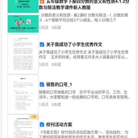
五年级数学下册四分数的意义和性质4.1.2分
的
数与除法教学课件新人教版
够及时逃生。
消
- 分数的意义和性质 - 第2课时 分数与除法 - 1. 分数的意
义 - 6个蛋糕平均分给3个小朋友，每人分得几个
四、安全培训和演练
防
6
阅读
0
收藏
安
关于我成功了小学生优秀作文
全
生的基本知识和技能。
关于我成功了小学生优秀作文 关于我成功了小学生优秀
管
作文 五岁的时侯，经常看见许多大人骑着自行车从我
面前飞奔而过，于是也想：何时才能像他们一样，骑着
5
阅读
0
收藏
自己的自行车，自由地奔来奔去呢？我下定决心，一定
理
要
和
销售的口号_1
措
销售的口号销售的口号 在平平淡淡的学习、工作、生
们的消防技术和处理火灾能力。
活中，大家都知道一些经典的口号吧，口号具有非常明
施
显的时代特征和行业特色。那些被广泛运用的口号都是
1
阅读
0
收藏
什么样子的呢？以下是小编整理的销售的口号，希望能
的
够帮
付费
规
校刊活动方案
任务分工。
范。
《书香文苑》校刊创办活动实施方案一、活动目的： 为
了更好的提高我校学生的作文水平，激发学生的写作兴