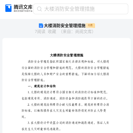
大
大楼消防安全管理措施
楼
大楼消防安全管理措施
付费
消
7
阅读
收藏
（
来自
：
尚阅文库
）
防
安
全
管
理
措
施