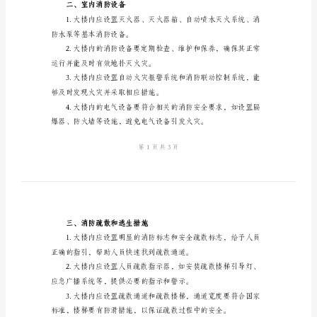
大
楼
防安全管理措施。
消
一、建筑设计和结构
防
安
全
管
理
延。
措
施
在发生火灾时能够迅速疏散。
消
防
二、室内消防设备