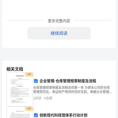
来
一
个
更多完整内容
月
继续阅读
工
作
计
不仅仅时这些琐事。
划，
相关文档
具
付费
企业管理-仓库管理规章制度及流程
也是一个提升。
体
仓库管理规章制度及流程总则第一条 为使本公司的仓库
管理规范化，保证财产物资的完好无损，根据企业管理
内
和财务管理的一般要求，结合本公司具体情况，特制订
2
阅读
0
收藏
本规定。 第二条 仓库管理工作的任务（1） 做好物资
容
感受
付费
如
创新现代科技馆体系行动计划