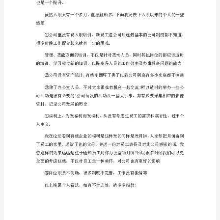
划
我
是
3对新入职的员工在通过考核后
人
对外事务
力
1来访人员的接待
行
政
部
***，
这
3完成上级交办的其它工作任务。
是
我
未