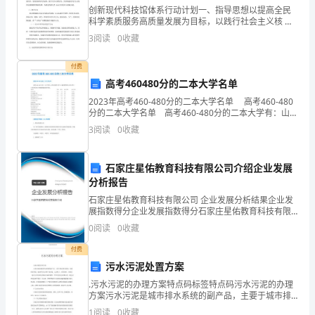
下
创新现代科技馆体系行动计划一、指导思想以提高全民
很多时候工作配合起来就有一定的困难。
科学素质服务高质量发展为目标，以践行社会主义核 心
一、
价值观、弘扬科学精神为主线，以深化科普供给侧改革
3
阅读
0
收藏
为重点，着 力打造社会化协同、智慧化传播、规范化建
办
设和
付费
公
高考460480分的二本大学名单
2023年高考460-480分的二本大学名单 高考460-480
环
分的二本大学名单 高考460-480分的二本大学有：山西
中医药大学、吉林医药学院(中外合作)、广西中医药大学
境
3
阅读
0
收藏
赛恩斯新医药学院。学校
合
石家庄星佑教育科技有限公司介绍企业发展
资料，记录公司发展的历史
理
分析报告
石家庄星佑教育科技有限公司 企业发展分析结果企业发
进
展指数得分企业发展指数得分石家庄星佑教育科技有限
公司综合得分说明：企业发展指数根据企业规模、企业
人主义。
行
0
阅读
0
收藏
创新、企业风险、企业活力四个维度对企业发展情况进
行评
卫
付费
污水污泥处置方案
生
.污水污泥的办理方案特点码标签特点码污水污泥的办理
方案污水污泥是城市排水系统的副产品，主要于城市排
安
水系统，包括排水管道、泵站和污水办理厂的污泥。它
1
阅读
0
收藏