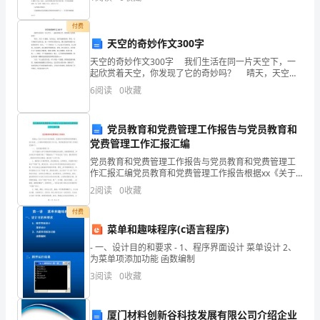
容积大、有恶臭味、有些污泥还含有有毒有害物质及病
排，
原菌等
付费
确
天空的奇妙作文300字
保
天空的奇妙作文300字 我们生活在同一片天空下，一
起欣赏着天空，你发现了它的奇妙吗？ 晴天，天空一
办
片蔚蓝，万里无云，是多美丽的色彩；阴天，天空身披
6
阅读
0
收藏
雪白的风衣，似一个单纯可爱的少女，偶尔还能听到
公
党员教育和党费管理工作报告与党员教育和
环
党费管理工作汇报汇编
境
党员教育和党费管理工作报告与党员教育和党费管理工
作汇报汇编党员教育和党费管理工作报告根据xx《关于
整
对XX年党员教育、发展党员和党费使用管理情况进行检
2
阅读
0
收藏
查___》精神和集团党委工作计划，现将集团党委开展工
洁;
付费
菜单和趣味程序(c语言程序)
二、
- 一、设计目的和要求 - 1、程序界面设计 菜单设计 2、
为菜单项添加功能 函数编制
办
3
阅读
0
收藏
公
用
厦门材料创新谷科技发展有限公司介绍企业