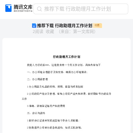
推
推荐下载 行政助理月工作计划
荐
推荐下载 行政助理月工作计划
付费
下
2
阅读
收藏
（
来自
：
第一文库网
）
载
行
政
助
理
月
工