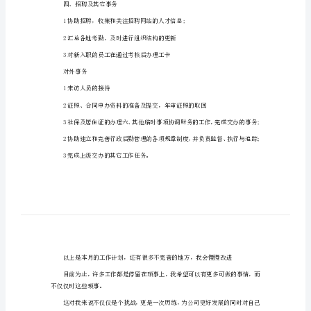
作
二、办公用品管理
计
划
行
工作
政
3准确、详细登记每月产生的费用
助
三、会议与活动
理
月
工
作
四、招聘及其它事务
计