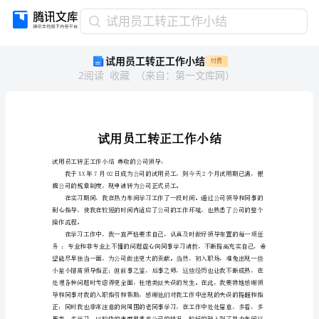
试
试用员工转正工作小结
用
试用员工转正工作小结
付费
员
2
阅读
收藏
（
来自
：
第一文库网
）
工
转
正
工
作
小
试用员工转正工作小结尊敬的公司领导：
结