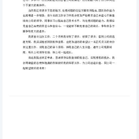
试
用
员
操作流程。
工
转
正
工
作
小
结
试
个不算大的集体中。
用