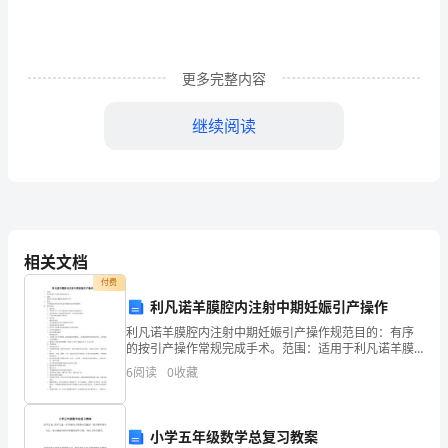
领
导：
更多完整内容
我
继续阅读
于
XX
年
7
相关文档
月
付费
利凡诺羊膜腔内注射中期妊娠引产操作
02
利凡诺羊膜腔内注射中期妊娠引产操作规范目的：有序
日
的按引产操作常规完成手术。范围：适用于利凡诺羊膜
腔内注射引产术。职责：产科病房医师负责利凡诺羊膜
6
阅读
0
收藏
成
腔内注射术的操作。操作规范：适应症：凡妊娠14—
27w内
为
小学五年级数学总复习教案