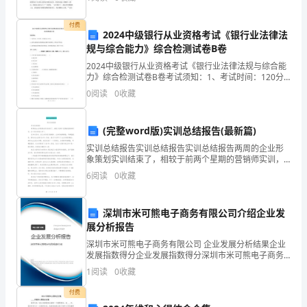
学武功!’阿武的爸爸说：‘孩子，你还是放弃吧!我们熊
试
付费
用
2024中级银行从业资格考试《银行业法律法
规与综合能力》综合检测试卷B卷
期
2024中级银行从业资格考试《银行业法律法规与综合能
已
力》综合检测试卷B卷考试须知：1、考试时间：120分
钟，本卷满分为100分。 2、请首先按要求在试卷的指定
0
阅读
0
收藏
位置填写您的姓名、准考证号等信息。 3、请
满，
根
(完整word版)实训总结报告(最新篇)
据
实训总结报告实训总结报告实训总结报告两周的企业形
象策划实训结束了，相较于前两个星期的营销师实训，
这个实训有意义多了。在本次实训，自己动手的方面增
公
6
阅读
0
收藏
多，比如实地做调查，写调查报告，策划为企业做CIS导
入系
司
深圳市米可熊电子商务有限公司介绍企业发
的
展分析报告
规
深圳市米可熊电子商务有限公司 企业发展分析结果企业
发展指数得分企业发展指数得分深圳市米可熊电子商务
有限公司综合得分说明：企业发展指数根据企业规模、
章
1
阅读
0
收藏
企业创新、企业风险、企业活力四个维度对企业发展情
况进
制
付费