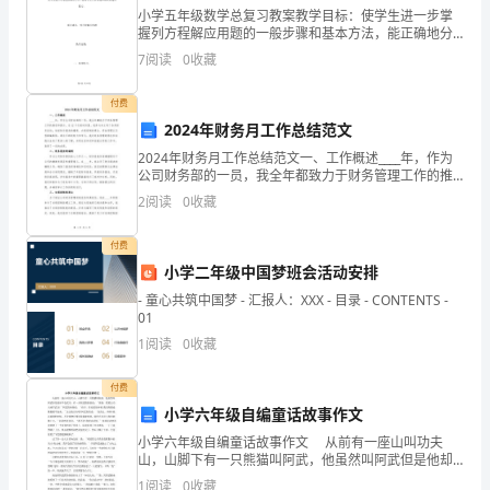
公
小学五年级数学总复习教案教学目标：使学生进一步掌
握列方程解应用题的一般步骤和基本方法，能正确地分
司
析应用题的相等关系，列出方程并解答。使学生能合理
7
阅读
0
收藏
地选择解答方法，提高学生分析问题和解决问题的能
的
力。
付费
试
2024年财务月工作总结范文
用
2024年财务月工作总结范文一、工作概述____年，作为
公司财务部的一员，我全年都致力于财务管理工作的推
员
进和提升。在12个月的时间里，我参与并主导了各类财
2
阅读
0
收藏
务活动，包括财务报表的编制、内部控制的建立、资
工，
付费
到
小学二年级中国梦班会活动安排
- 童心共筑中国梦 - 汇报人：XXX - 目录 - CONTENTS -
今
01
1
阅读
0
收藏
天
2
付费
小学六年级自编童话故事作文
个
小学六年级自编童话故事作文 从前有一座山叫功夫
月
山，山脚下有一只熊猫叫阿武，他虽然叫阿武但是他却
不会武功。有一天阿武跟爸爸说：‘爸爸，我要去功夫庙
1
阅读
0
收藏