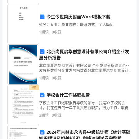
2.5
米，
施
的
作
应佩
作卡
作卡应佩
整齐
进入
工现场
工
人员都
带工
以示证明，工
带
今生今世简历封面Word模板下载
姓名：专业：毕业院校：联系方式：个人简历
能
1
阅读
0
收藏
够
完
北京尚夏启华创意设计有限公司介绍企业发
旗帜基座
（三）
展分析报告
全
北京尚夏启华创意设计有限公司 企业发展分析结果企业
遮
发展指数得分企业发展指数得分北京尚夏启华创意设计
有限公司综合得分说明：企业发展指数根据企业规模、
1
阅读
0
收藏
挡
企业创新、企业风险、企业活力四个维度对企业发展情
况进
付费
施
大门
对
合
位
应
旗帜基座
豉
体
表
砖贴
住
●
1>
工现场
正
面
适
置
设置
，采用
砌
，
面用面
学校会计工作述职报告
整
学校会计工作述职报告尊敬的领导：我是XX学校的会
计，我在过去的一年中认真履行职责，努力工作，取得
基座
树
支旗杆
中间旗杆
比
旗杆高
米
●
上
三
，
要
两边
厘
个
了一些成绩。现将我的工作情况向您做以下述职报告。
3
阅读
0
收藏
一、工作概述作为学校的会计，我主要负责学校财务管
理工作。
施
2024年吉林市永吉县中级统计师《统计基础
工
知识理论及相关知识》巅峰冲刺试卷完整版