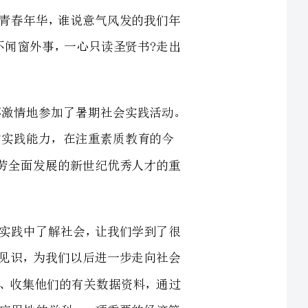
我在酷热中迎来了作为大学生的第一个暑假，也满怀激情地参加了暑期社会实践活动。
教育的今
培养德、智、体、美、劳全面发展的新世纪优秀人才的重
段经历，它使我们在实践中了解社会，让我们学到了很
也打开了视野，增长了见识，为我们以后进一步走向社会
体事物进行计算、记录、收集他们的有关数据资料，通过
务信息。会计作为一门应用性的学科、一项重要的经济管
济效益的重要手段，经济管理离不开会计，经济越发展会
会计工作在提高经济在企业的经营管理中起着重要的作用，其发展动力来自两个方面：
信息使用者信息需求的变化。前者是更根本的动力，它
需求。本世纪中叶以来，以计算机技术为代表的信息技术