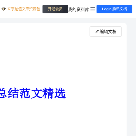
立享超值文库资源包
我的资料库
开通会员
Login 腾讯文档
编辑文档
莘莘学子拥有绚丽的青春年华，谁说意气风发的我们年
说象牙塔里的我们两耳不闻窗外事，一心只读圣贤书?走出