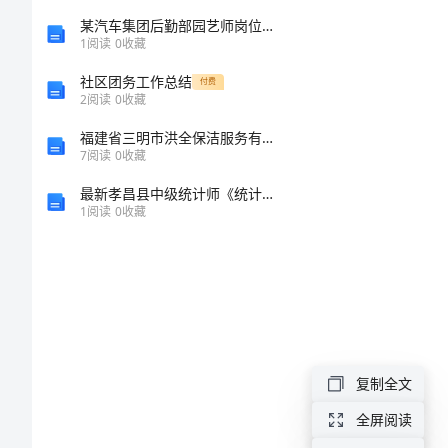
总
某汽车集团后勤部园艺师岗位说明书
1
阅读
0
收藏
结
社区团务工作总结
付费
2
阅读
0
收藏
范
要途径。
福建省三明市洪全保洁服务有限公司介绍企业发展分析报告
7
阅读
0
收藏
文
最新孝昌县中级统计师《统计基础知识理论及相关知识》考前冲刺试卷（附答案及解析）
精
1
阅读
0
收藏
选
会
计
个
复制全文
人
全屏阅读
顶