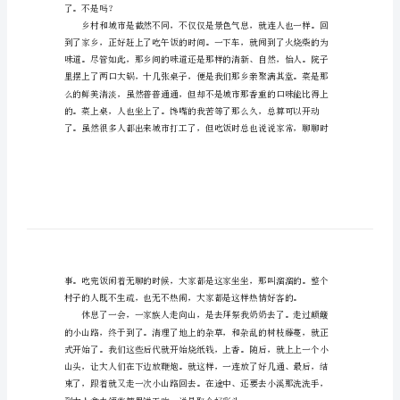
果觉得不错，就继续查看以
材
范
第一篇：乡（语文/1000字）
文
内
容
简
介：
国
庆，
我
随
了。不是吗？