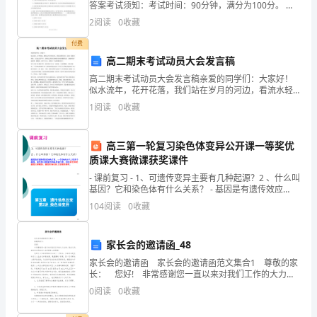
答案考试须知：考试时间：90分钟，满分为100分。 请
过
首先按要求在试卷的指定位置填写您的姓名、准考证号
2
阅读
0
收藏
和所在单位的名称。本卷共有四大题分别为单选题、多
年...
付费
高二期末考试动员大会发言稿
如
高二期末考试动员大会发言稿亲爱的同学们：大家好！
果
似水流年，花开花落，我们站在岁月的河边，看流水轻
轻划过，河面上是落英缤纷，以及逝去的年华。依稀还
1
阅读
0
收藏
觉
记得你们刚刚入校时的懵懂青涩，会操时的汗流浃背。
转眼间，
得
高三第一轮复习染色体变异公开课一等奖优
质课大赛微课获奖课件
不
- 课前复习 - 1、可遗传变异主要有几种起源？2 、什么叫
错，
基因？它和染色体有什么关系？ - 基因是有遗传效应
DNA片段，一个DNA分子上有多个基因，
104
阅读
0
收藏
就
继
家长会的邀请函_48
续
家长会的邀请函 家长会的邀请函范文集合1 尊敬的家
长： 您好! 非常感谢您一直以来对我们工作的大力支
查
持。值此之际，谨向您和您的家人表示最衷心的祝福!
0
阅读
0
收藏
您的子女九年级的学习生活已三月有
看