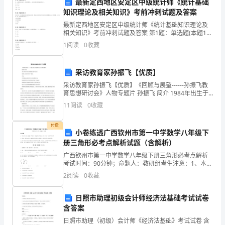
最新定西地区安定区中级统计师《统计基础
上
知识理论及相关知识》考前冲刺试题及答案
了
最新定西地区安定区中级统计师《统计基础知识理论及
相关知识》考前冲刺试题及答案 第1题：单选题(本题1
一
分)在一元线性回归分析中，若相关系数为r，回归方程拟
1
阅读
0
收藏
合程度最好的是（）。A.r =0.75B.r=-
两
一些小虫子在不停的叫呢！
采访教育家孙振飞【优质】
晚，
采访教育家孙振飞【优质】《回顾与展望------孙振飞教
感
育思想研讨会》人物专题片 孙振飞 简介 1984年出生于
江苏省连云港市东海县 祖籍:山东省东营市广饶县 毕业:
11
阅读
0
收藏
江苏省连云港师范学校 美术教育专
受
付费
了
小卷练透广西钦州市第一中学数学八年级下
册三角形必考点解析试题（含解析）
乡
颇为长寿、
广西钦州市第一中学数学八年级下册三角形必考点解析
间
考试时间：90分钟；命题人：教研组考生注意：1、本卷
分第I卷（选择题）和第Ⅱ卷（非选择题）两部分，满分
2
阅读
0
收藏
100分，考试时间90分钟2、答卷前，考生务必用
那
日照市助理初级会计师经济法基础考试试卷
不
第二篇：乡（语文/400字）
含答案
是
日照市助理（初级）会计师《经济法基础》考试试卷 含