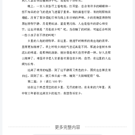
母
亲
回
到
了
家
乡，
拜
祭
我
已
离
开
更多完整内容