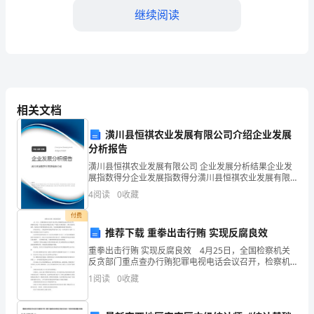
人
继续阅读
世
的
婆
婆。
相关文档
我
潢川县恒祺农业发展有限公司介绍企业发展
分析报告
们
潢川县恒祺农业发展有限公司 企业发展分析结果企业发
回
展指数得分企业发展指数得分潢川县恒祺农业发展有限
公司综合得分说明：企业发展指数根据企业规模、企业
4
阅读
0
收藏
到
创新、企业风险、企业活力四个维度对企业发展情况进
行评
付费
了
推荐下载 重拳出击行贿 实现反腐良效
乡
重拳出击行贿 实现反腐良效 4月25日，全国检察机关
反贪部门重点查办行贿犯罪电视电话会议召开，检察机
间，
关将进一步加大惩治行贿犯罪力度，严肃查办行贿次数
1
阅读
0
收藏
多、行贿人数多的案件，保持惩治行贿受贿犯罪高压态
势
住