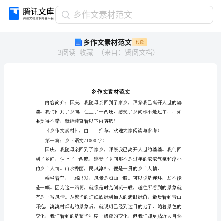
乡
乡作文素材范文
作
乡作文素材范文
付费
文
3
阅读
收藏
（
来自
：
贤阅文档
）
素
材
范
文
乡
作
文
素