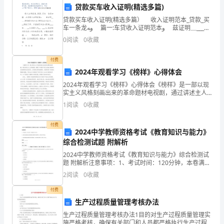
高，
贷款买车收入证明(精选多篇)
销
贷款买车收入证明(精选多篇） 收入证明范本_贷款_买
车一条龙ﻭﻪ 篇一:车贷收入证明范本ﻭ 兹证明＿___身
份证号为本公司职员,在本公司_＿__岗位工作，并已经在
售
0
阅读
0
收藏
本公司任职____年＿＿_
市
付费
场
2024年观看学习《榜样》心得体会
2024年观看学习《榜样》心得体会《榜样》是一部以现
将
实主义风格刻画出来的革命题材电视剧，通过讲述主人
公的故事，展现了中国共产党人的奋斗精神和忠诚理想
1
阅读
0
收藏
继
信念的坚定。在观看这部电视剧时，我感受到了深深的
性和创造力。
震撼
续
付费
2024中学教师资格考试《教育知识与能力》
保
综合检测试题 附解析
2024中学教师资格考试《教育知识与能力》综合检测试
持
题 附解析注意事项：1、考试时间：120分钟，本卷满分
为150分。 2、请首先按要求在试卷的指定位置填写您的
期稳定的客户关系。
2
阅读
0
收藏
良
姓名、准考证号等信息。 3、请仔细阅读各
付费
好
生产过程质量管理考核办法
的
生产过程质量管理考核办法1目的对生产过程质量管理实
施严格考核，确保有关部门和人员都严格执行生产过程