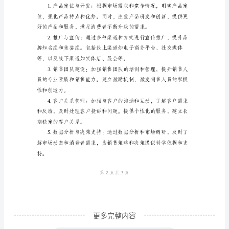
二、销售目标
分
析
上。具体目标如下：
与
前
景
增长30%。
展
望
2024
年，
随
着
经
更多完整内容