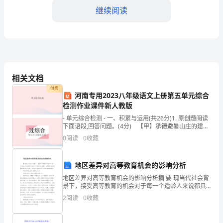
济
继续阅读
的
继
续
发
相关文档
展
升10%。
付费
河南专用2023八年级语文上册第五单元综合
和
检测作业课件新人教版
- 单元综合检测 - 一、积累与运用(共26分)1. 原创题阅读
消
下面语段,回答问题。(4分) 【甲】承德避暑山庄的建筑
集成了我国南方园林的和谐典雅、玲珑剔透与北
费
0
阅读
0
收藏
去年增长50%。
水
三、策略与措施
地区差异对高等教育机会的影响分析
平
地区差异对高等教育机会的影响分析摘 要 现当代社会背
景下，接受高等教育的机会对于每一个适龄人来说都具
的
有看似公平的机会。但是，公平的背后也隐藏着很大的
2
阅读
0
收藏
不均衡，地区差异就是其中一个很大的影响因素。关键
提
词