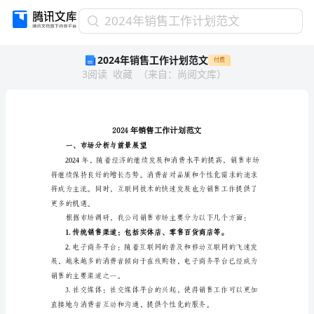
2024
2024年销售工作计划范文
年
2024年销售工作计划范文
付费
销
3
阅读
收藏
（
来自
：
尚阅文库
）
售
工
作
计
划
范
一、市场分析与前景展望
文