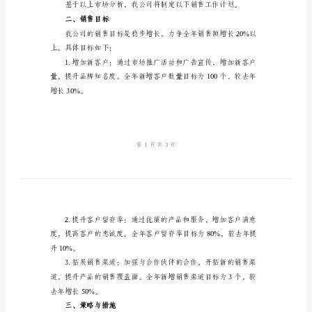
2024
年
销
更多的机遇。
售
工
作
计
划
销售的主要渠道之一。
范
文
一、
市
场